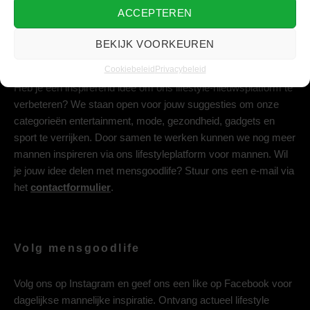
ACCEPTEREN
BEKIJK VOORKEUREN
Deel jouw idee met ons
Cookiebeleid
Privacybeleid
Heb je een inspirerend idee om ons lifestyle-nieuwsplatform te
verbeteren? We staan open voor jouw suggesties om onze
categorieën entertainment, mode, gezondheid, gadgets en
sport te verrijken. Door samen te werken kunnen we nog meer
mannen inspireren via ons lifestyleplatform voor mannen. Wil
je jouw idee delen met mensgoodlife? Stuur ons een e-mail via
het
contactformulier
.
Volg mensgoodlife
Volg ons op
Instagram
en geef ons een like op
Facebook
voor
dagelijkse mannelijke inspiratie. Ontvang actueel lifestyle