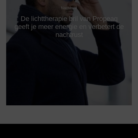
Nachtrust
De lichttherapie bril van Propeaq
geeft je meer energie en verbetert de
nachtrust