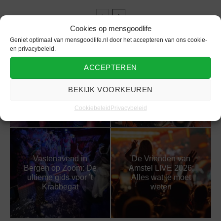
Cookies op mensgoodlife
Geniet optimaal van mensgoodlife.nl door het accepteren van ons cookie-
en privacybeleid.
ACCEPTEREN
Oranjekoorts in
Deze festivals wil jij
Dokkum: Alles wat je
niet missen in de
moet weten over
BEKIJK VOORKEUREN
zomer van 2026
Koningsdag 2026
Cookiebeleid
Privacybeleid
Vastenavend in
De Vrienden van
Bergen op Zoom: De
Amstel LIVE 2026:
ultieme gids voor ’t
Alles wat je moet
Krabbegat
weten