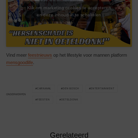
Klik om marketing cookies te accepteren
en deze inhoud in te schakelen
Vind meer
feestnieuws
op het lifestyle voor mannen platform
mensgoodlife
.
CARNAVAL
DEN BOSCH
ENTERTAINMENT
ONDERWERPEN
FEESTEN
OETELDONK
Gerelateerd