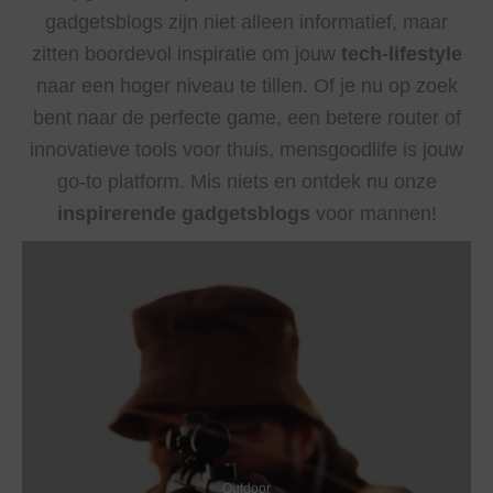
gadgetsblogs zijn niet alleen informatief, maar
zitten boordevol inspiratie om jouw
tech-lifestyle
naar een hoger niveau te tillen. Of je nu op zoek
bent naar de perfecte game, een betere router of
innovatieve tools voor thuis, mensgoodlife is jouw
go-to platform. Mis niets en ontdek nu onze
inspirerende gadgetsblogs
voor mannen!
Outdoor