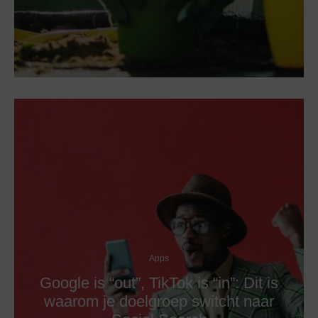
Apps
Google is “out”, TikTok is “in”: Dit is
waarom je doelgroep switcht naar