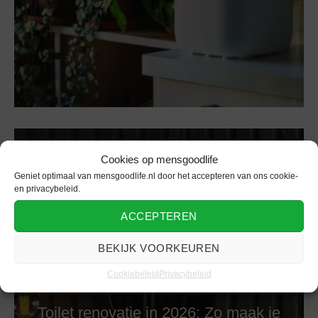
Cookies op mensgoodlife
Geniet optimaal van mensgoodlife.nl door het accepteren van ons cookie-
en privacybeleid.
ACCEPTEREN
BEKIJK VOORKEUREN
Cookiebeleid
Privacybeleid
Interieur
Toilet renovatie in 2026: Zo maak je