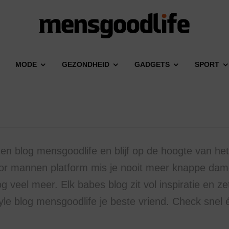
MODE
GEZONDHEID
GADGETS
SPORT
 blog mensgoodlife en blijf op de hoogte van he
oor mannen platform mis je nooit meer knappe dam
g veel meer. Elk babes blog zit vol inspiratie en ze
style blog mensgoodlife je beste vriend. Check snel