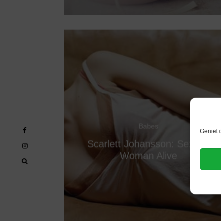
Babes
Geniet 
Scarlett Johansson: Sexiest
Woman Alive