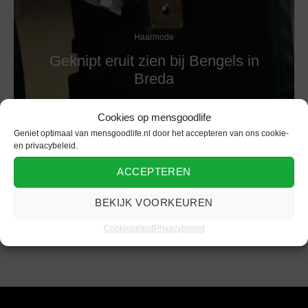
Haarmode
Geknipt eruit zien bij Bengels in
Breda
Cookies op mensgoodlife
Geniet optimaal van mensgoodlife.nl door het accepteren van ons cookie-
en privacybeleid.
ACCEPTEREN
BEKIJK VOORKEUREN
Cookiebeleid
Privacybeleid