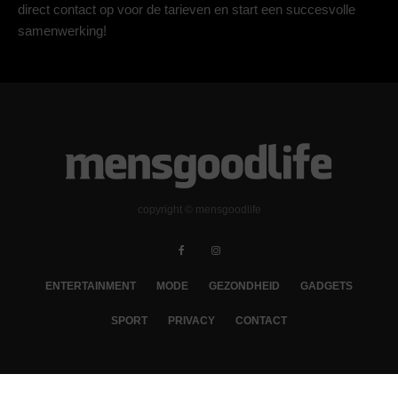
direct contact op voor de tarieven en start een succesvolle
samenwerking!
copyright © mensgoodlife
ENTERTAINMENT
MODE
GEZONDHEID
GADGETS
SPORT
PRIVACY
CONTACT