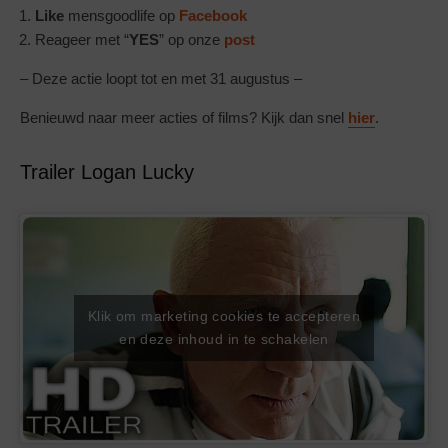
Like
mensgoodlife op
Facebook
Reageer met “
YES
” op onze
post
– Deze actie loopt tot en met 31 augustus –
Benieuwd naar meer acties of films? Kijk dan snel
hier
.
Trailer Logan Lucky
Klik om marketing cookies te accepteren
en deze inhoud in te schakelen