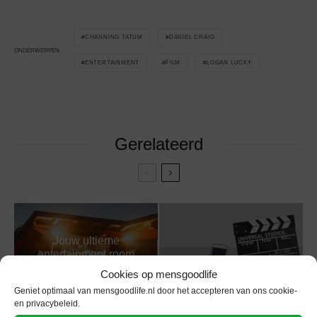
CHANNING TATUM
DANIEL CRAIG
ONDERWERPEN
ENTERTAINMENT
FILM
LOGAN LUCKY
Gerelateerd
Jouw ultieme
entertainment room
Filmyzilla: Dé plek
inrichten: Van 4K-
Cookies op mensgoodlife
voor echte filmfans
projector tot smart
Geniet optimaal van mensgoodlife.nl door het accepteren van ons cookie-
lighting
en privacybeleid.