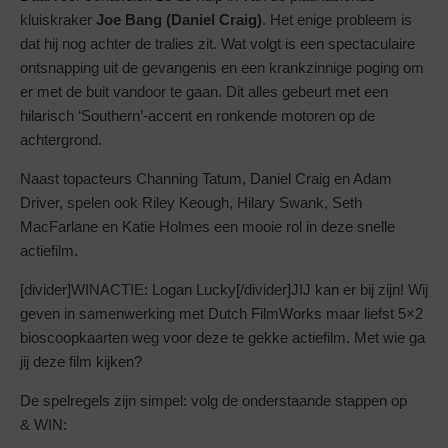
kluiskraker
Joe Bang (Daniel Craig)
. Het enige probleem is
dat hij nog achter de tralies zit. Wat volgt is een spectaculaire
ontsnapping uit de gevangenis en een krankzinnige poging om
er met de buit vandoor te gaan. Dit alles gebeurt met een
hilarisch ‘Southern’-accent en ronkende motoren op de
achtergrond.
Naast topacteurs Channing Tatum, Daniel Craig en Adam
Driver, spelen ook Riley Keough, Hilary Swank, Seth
MacFarlane en Katie Holmes een mooie rol in deze snelle
actiefilm.
[divider]WINACTIE: Logan Lucky[/divider]JIJ kan er bij zijn! Wij
geven in samenwerking met Dutch FilmWorks maar liefst 5×2
bioscoopkaarten weg voor deze te gekke actiefilm. Met wie ga
jij deze film kijken?
De spelregels zijn simpel: volg de onderstaande stappen op
& WIN: