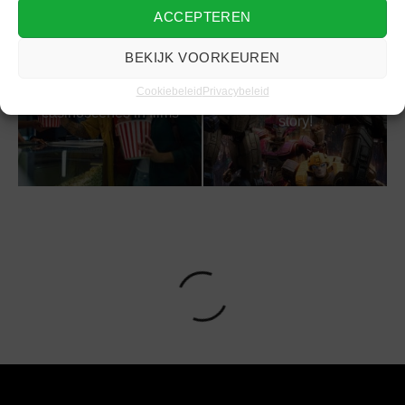
ACCEPTEREN
BEKIJK VOORKEUREN
Transformers One: De
Cookiebeleid
Privacybeleid
De meest iconische
langverwachte origin
casinoscènes in films
story!