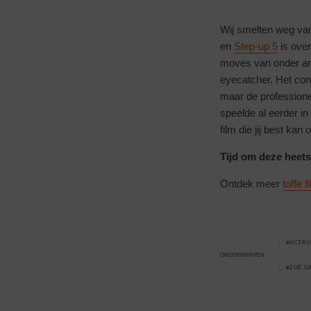
Wij smelten weg va
en
Step-up 5
is over
moves van onder an
eyecatcher. Het con
maar de professionel
speelde al eerder i
film die jij best ka
Tijd om deze heetst
Ontdek meer
toffe f
ACTRI
ONDERWERPEN
ZOË S