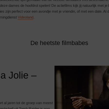
deze dames de hoofdrol spelen! De actiefilms kijk jij natuurlijk met j
 zijn perfect voor een avondje met je vriendin, of met een date. Al de
eamingdienst
Videoland
.
De heetste filmbabes
a Jolie –
rt al jaren tot de groep van meest
ombshell uit Tomb Raider is nog