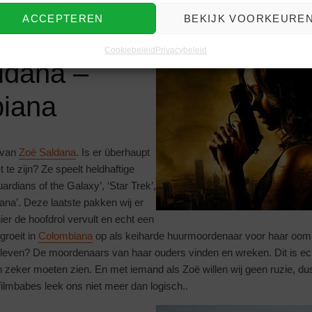
hoort ze ook zeker in deze rij van film beauty’s thuis. Jennifer Aniston
ACCEPTEREN
BEKIJK VOORKEURE
ies en
The Switch
kijk je dan ook met je vriendin of een leuke date!
Cookiebeleid
Privacybeleid
ldana –
iana
 van
Zoë Saldana
. Is er überhaupt
 te zijn? Ze speelt heldhaftige
Guardians of the Galaxy’, ‘Star Trek’,
ana’. Deze laatste pakken wij er
ier de hoofdrol vervult en echt een
groeit in
Colombiana
op als keiharde huurmoordenaar voor haar oom 
et leven? De moordenaars van haar ouders vinden en wreken. Dit is ec
 zeker moeten zien. En met iemand als Zoë willen wij geen ruzie, dus
filmbabes leek ons niet meer dan logisch..