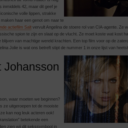
s inmiddels 42, maar dit geef je
 iconische volle lippen, strakke
y maken haar een genot om naar te
de actiefilm Salt
vervult Angelina de stoere rol van CIA-agente. Ze w
sische spion te zijn en slaat op de vlucht. Ze moet koste wat kost 
te blijven van machtige wereld krachten. Een top film voor op de zat
lina Jolie is wat ons betreft stipt de nummer 1 in onze lijst van heets
tt Johansson
nsson, waar moeten we beginnen?
s ze uitgeroepen tot de mooiste
 ze kan nog leuk acteren ook!
 Translation” betekende een
ien zien wij dit sekssymbool in