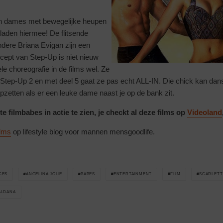
n dames met bewegelijke heupen
laden hiermee! De flitsende
dere Briana Evigan zijn een
cept van Step-Up is niet nieuw
e choreografie in de films wel. Ze
n Step-Up 2 en met deel 5 gaat ze pas echt ALL-IN. Die chick kan da
n opzetten als er een leuke dame naast je op de bank zit.
e filmbabes in actie te zien, je checkt al deze films op
Videoland
ilms
op lifestyle blog voor mannen mensgoodlife.
CES
ANGELINA JOLIE
BABES
ENTERTAINMENT
FILM
SCARLETT
ALDANA