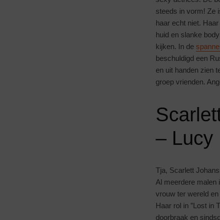
steeds in vorm! Ze i
haar echt niet. Haar
huid en slanke bod
kijken. In de
spannen
beschuldigd een Rus
en uit handen zien 
groep vrienden. Ange
Scarle
– Lucy
Tja, Scarlett Joha
Al meerdere malen i
vrouw ter wereld en
Haar rol in ”Lost in
doorbraak en sindsd