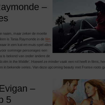
Raymonde –
ies
ote naam, maar zeker de moeite
jken is Tania Raymonde in de
film
 waar in een kat-en-muis-spel alles
t voor sommige personages een
nia is bekend van onder andere de
Malcolm in the Middle’. Hoewel ze minder vaak een rol heeft in films, 
en in bekende series. Van deze upcoming beauty met Franse roots g
 Evigan –
p 5