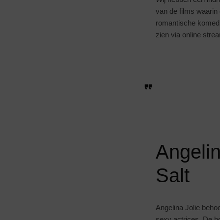
van de films waarin 
romantische komedies
zien via online str
Angelin
Salt
Angelina Jolie behoo
sexy actrices. De b