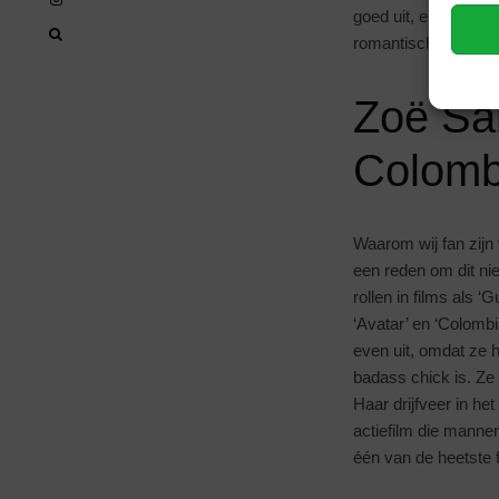
goed uit, en daarom 
romantische komed
Zoë Sa
Colomb
Waarom wij fan zijn
een reden om dit niet
rollen in films als ‘
‘Avatar’ en ‘Colombi
even uit, omdat ze h
badass chick is. Ze 
Haar drijfveer in h
actiefilm die mannen
één van de heetste 