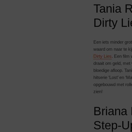
Tania 
Dirty L
Een iets minder gr
waard om naar te ki
Dirty Lies
. Een film
draait om geld, me
bloedige afloop. Ta
hitserie ‘Lost’ en ‘
opgebouwd met roll
zien!
Briana
Step-U