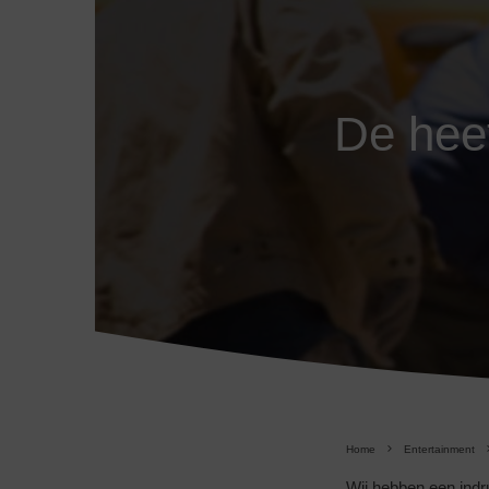
De heet
Home
Entertainment
Wij hebben een indr