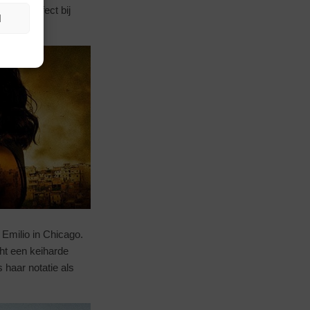
 past perfect bij
N
Emilio in Chicago.
ht een keiharde
 haar notatie als