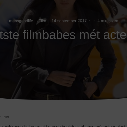
mensgoodlife
·
Film
·
14 september 2017
·
·
4 min lezen
ste filmbabes mét acte
Film
ukwekkende lijst gemaakt van de heetste filmbabes mét acteertalent. 