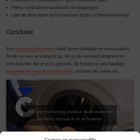
Filters controleren voorkomt verstoppingen.
Laat de deur open na het wassen tegen schimmelvorming.
Conclusie
Een
wasmachine kopen
hoeft geen hoofdpijn te veroorzaken.
Denk na over je wasgedrag, let op de energiezuinigheid en
kies functies die je écht gebruikt. Bij Expert is een handige
keuzewijzer voor je wasmachine
, probeer die zeker uit.
Klik om marketing cookies te accepteren
en deze inhoud in te schakelen
Cookies op mensgoodlife