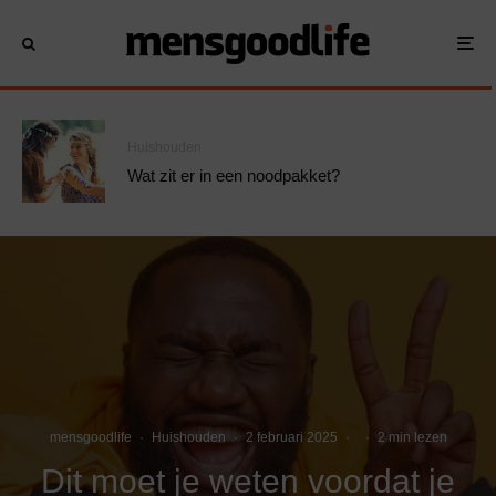
Huishouden
Wat zit er in een noodpakket?
mensgoodlife
·
Huishouden
·
2 februari 2025
·
·
2 min lezen
Dit moet je weten voordat je