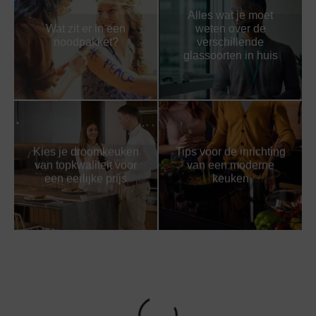
Alles wat je moet
Wat zit er in een
weten over de
noodpakket?
verschillende
glassoorten in huis
Kies je droomkeuken
Tips voor de inrichting
van topkwaliteit voor
van een moderne
een eerlijke prijs
keuken