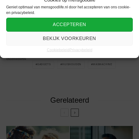
Geniet optimaal van mensgoodlife.nl door het accepteren van ons cookie-
en privacybeleid.
Blijf op de hoogte van alles over het
huishouden
en het laatste
ACCEPTEREN
lifestyle nieuws voor mannen
op mensgoodlife.
BEKIJK VOORKEUREN
Cookiebeleid
Privacybeleid
APPARAAT
ENTERTAINMENT
EXPERT
ONDERWERPEN
GADGETS
HUISHOUDEN
WASMACHINE
Gerelateerd