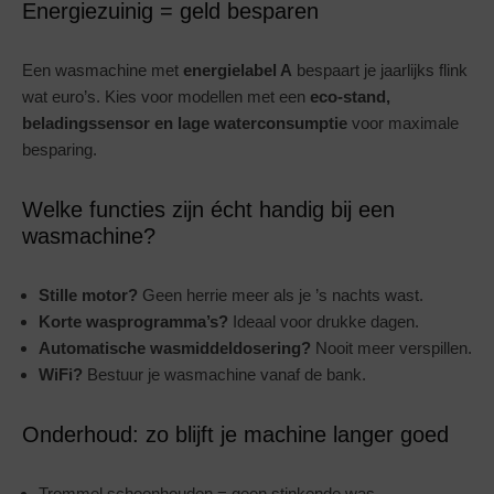
Energiezuinig = geld besparen
Een wasmachine met
energielabel A
bespaart je jaarlijks flink
wat euro’s. Kies voor modellen met een
eco-stand,
beladingssensor en lage waterconsumptie
voor maximale
besparing.
Welke functies zijn écht handig bij een
wasmachine?
Stille motor?
Geen herrie meer als je ’s nachts wast.
Korte wasprogramma’s?
Ideaal voor drukke dagen.
Automatische wasmiddeldosering?
Nooit meer verspillen.
WiFi?
Bestuur je wasmachine vanaf de bank.
Onderhoud: zo blijft je machine langer goed
Trommel schoonhouden = geen stinkende was.