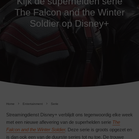
Kijk de superhelden serie
The Falcon and the Winter
Soldier op Disney+
Home
Entertainment
Serie
Streamingdienst Disney+ verblijdt ons tegenwoordig elke week
met een nieuwe aflevering van de superhelden serie
The
Falcon and the Winter Soldier
.
Deze serie is groots opgezet en
is dan ook een van de duurste series tot nu toe. De trouwe