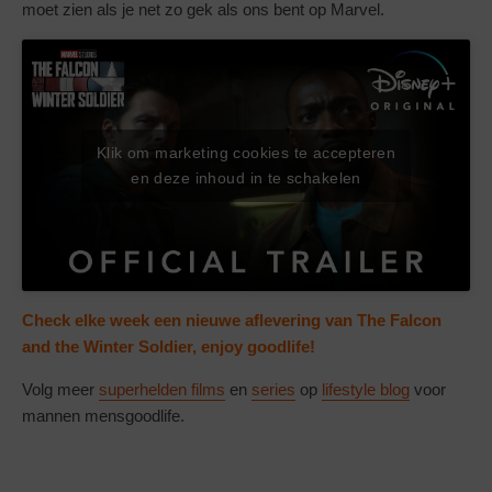
moet zien als je net zo gek als ons bent op Marvel.
Klik om marketing cookies te accepteren
en deze inhoud in te schakelen
Check elke week een nieuwe aflevering van The Falcon
and the Winter Soldier, enjoy goodlife!
Volg meer
superhelden films
en
series
op
lifestyle blog
voor
mannen mensgoodlife.