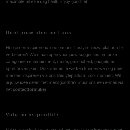
maximale uit elke dag haalt. Enjoy goodlife!
Deel jouw idee met ons
Heb je een inspirerend idee om ons lifestyle-nieuwsplatform te
verbeteren? We staan open voor jouw suggesties om onze
categorieën entertainment, mode, gezondheid, gadgets en
sport te verrijken. Door samen te werken kunnen we nog meer
mannen inspireren via ons lifestyleplatform voor mannen. Wil
je jouw idee delen met mensgoodlife? Stuur ons een e-mail via
het
contactformulier
.
Volg mensgoodlife
Volg ons op
Instagram
en geef ons een like op
Facebook
voor