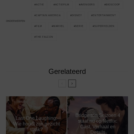
ACTIE
ACTIEFILM
AVENGERS
BIOSCOOP
CAPTAIN AMERICA
DISNEY
ENTERTAINMENT
ONDERWERPEN
FILM
MARVEL
SERIE
SUPERHELDEN
THE FALCON
Gerelateerd
Bridgerton Seizoen 4
Last One Laughing:
staat nu op Netflix:
Wie houdt zijn gezicht
Cast, Verhaal en
strak?
Details