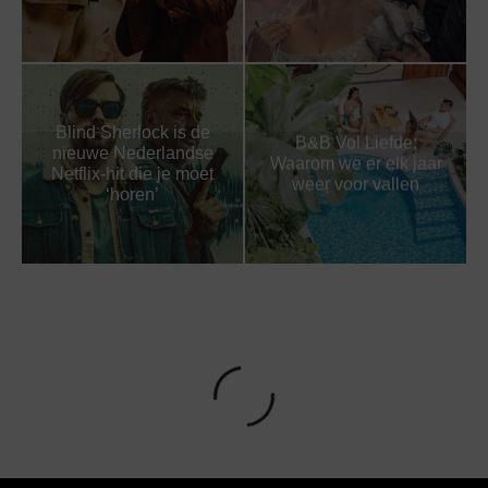
Blind Sherlock is de
B&B Vol Liefde:
nieuwe Nederlandse
Waarom we er elk jaar
Netflix-hit die je moet
weer voor vallen
‘horen’