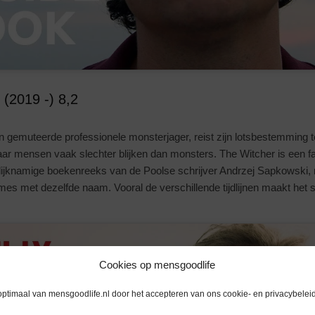
 (2019 -) 8,2
en gemuteerde professionele monsterjager, reist zijn lotsbestemming 
aar mensen vaak slechter blijken dan monsters. The Witcher is een 
lijknamige boekenreeks van de Poolse schrijver Andrzej Sapkowski,
mes met dezelfde naam. Vooral de verschillende tijdlijnen maakt het
Cookies op mensgoodlife
optimaal van mensgoodlife.nl door het accepteren van ons cookie- en privacybeleid