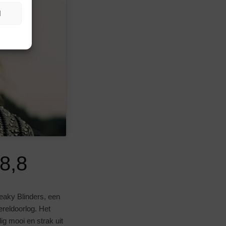
N
8,8
Peaky Blinders, een
ereldoorlog. Het
ig mooi en strak uit