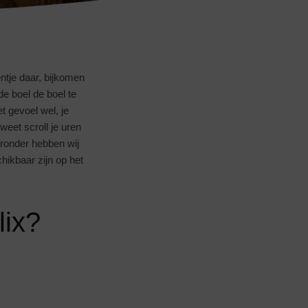
entje daar, bijkomen
e boel de boel te
t gevoel wel, je
weet scroll je uren
eronder hebben wij
hikbaar zijn op het
lix?