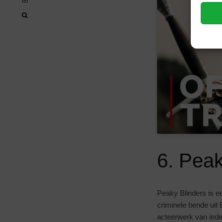
6. Peak
Peaky Blinders is ee
criminele bende uit 
acteerwerk van ieder