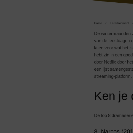
Home
Entertainment
De wintermaanden zij
van de feestdagen e
laten voor wat het i
hebt zin in een goed
door Netflix door h
een lijst samengeste
streaming-platform. 
Ken je 
De top 8 dramaserie
8. Narcos (20