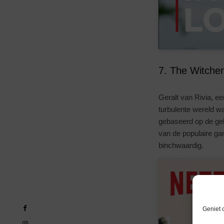
7. The Witcher
Geralt van Rivia, e
turbulente wereld w
gebaseerd op de ge
van de populaire ga
binchwaardig.
Geniet 