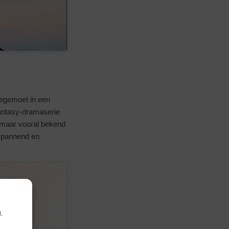
tegemoet in een
fantasy-dramaserie
 maar vooral bekend
 spannend en
.