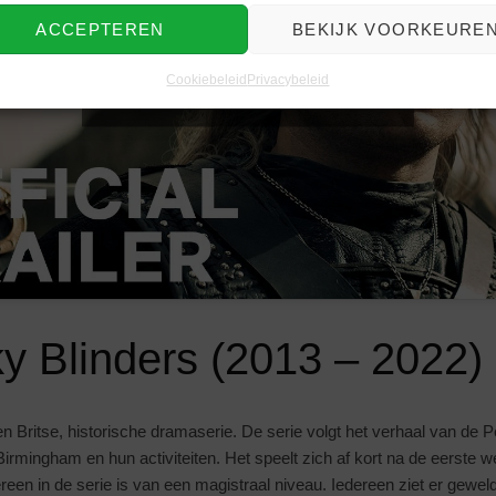
ACCEPTEREN
BEKIJK VOORKEURE
Klik om marketing cookies te
accepteren en deze inhoud in te
Cookiebeleid
Privacybeleid
schakelen
y Blinders (2013 – 2022) 
n Britse, historische dramaserie. De serie volgt het verhaal van de 
Birmingham en hun activiteiten. Het speelt zich af kort na de eerste w
een in de serie is van een magistraal niveau. Iedereen ziet er geweld