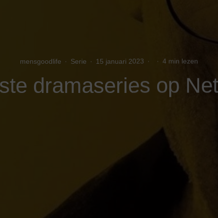
mensgoodlife
·
Serie
·
15 januari 2023
·
·
4 min lezen
ste dramaseries op Netf