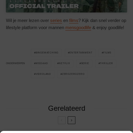
Wil je meer lezen over
series
en
films
? Kijk dan snel verder op
lifestyle platform voor mannen
mensgoodlife
& enjoy goodlife!
BINGEWATCHING
ENTERTAINMENT
FILMS
MISDAAD
NETFLIX
SERIE
THRILLER
ONDERWERPEN
VIDEOLAND
ZEROZEROZERO
Gerelateerd