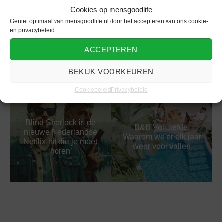
Cookies op mensgoodlife
Geniet optimaal van mensgoodlife.nl door het accepteren van ons cookie-
en privacybeleid.
Bridgerton Seizoen 4
Last One Laughing:
staat nu op Netflix:
Wie houdt zijn gezicht
ACCEPTEREN
Cast, Verhaal en
strak?
Details
BEKIJK VOORKEUREN
Cookiebeleid
Privacybeleid
Blind Sherlock is de
B&B Vol Liefde:
nieuwe Nederlandse
Waarom we er elk jaar
Netflix-hit die je moet
weer voor vallen
‘horen’