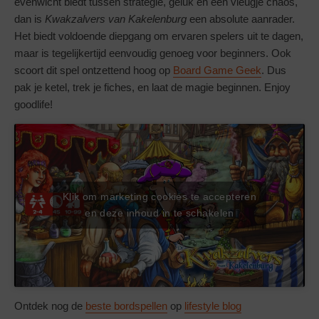
evenwicht biedt tussen strategie, geluk en een vleugje chaos,
dan is
Kwakzalvers van Kakelenburg
een absolute aanrader.
Het biedt voldoende diepgang om ervaren spelers uit te dagen,
maar is tegelijkertijd eenvoudig genoeg voor beginners. Ook
scoort dit spel ontzettend hoog op
Board Game Geek
. Dus
pak je ketel, trek je fiches, en laat de magie beginnen. Enjoy
goodlife!
Klik om marketing cookies te accepteren
en deze inhoud in te schakelen
Ontdek nog de
beste bordspellen
op
lifestyle blog