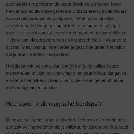
apothekers die proberen de beste drankjes te maken. Maar
het verhaal achter deze genezers is fascinerend: kwakzalvers
waren ooit gerespecteerde figuren, totdat hun middeltjes
eerder schade dan genezing bleken te brengen. In het spel
speel je als zo’n kwakzalver die met mysterieuze ingrediënten
—denk aan vliegenzwammen en kraaieschedels—probeert te
scoren. Maar pas op: hoe verder je gaat, hoe groter het risico
dat je drankje letterlijk explodeert.
Heb jij dat ook weleens, dat je twijfelt of je de veilige keuze
moet maken of juist voor de winst moet gaan? Nou, dat gevoel
ervaar je hier telkens weer. Elke ronde is een gevecht tussen
voorzichtigheid en ambitie.
Hoe speel je dit magische bordspel?
De opzet is simpel, maar uitdagend. Je begint elke ronde met
een zak vol ingrediënten die je willekeurig uitkiest om in je ketel