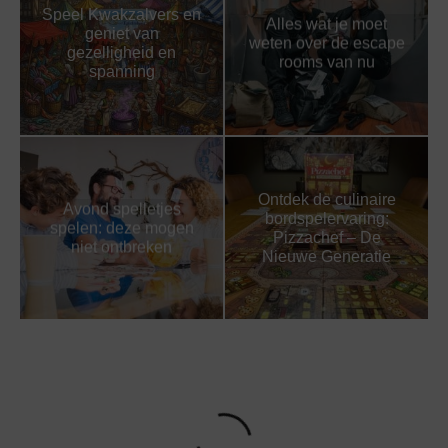
Speel Kwakzalvers en
Alles wat je moet
geniet van
weten over de escape
gezelligheid en
rooms van nu
spanning
Ontdek de culinaire
Avond spelletjes
bordspelervaring:
spelen: deze mogen
Pizzachef – De
niet ontbreken
Nieuwe Generatie