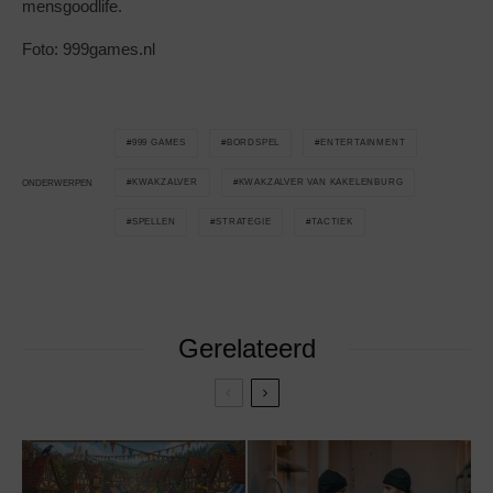
mensgoodlife.
Foto: 999games.nl
999 GAMES
BORDSPEL
ENTERTAINMENT
KWAKZALVER
KWAKZALVER VAN KAKELENBURG
ONDERWERPEN
SPELLEN
STRATEGIE
TACTIEK
Gerelateerd