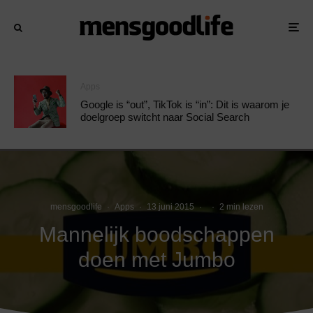
Apps
Google is “out”, TikTok is “in”: Dit is waarom je
doelgroep switcht naar Social Search
mensgoodlife
·
Apps
·
13 juni 2015
·
·
2 min lezen
Mannelijk boodschappen
doen met Jumbo