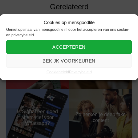
Gerelateerd
Cookies op mensgoodlife
Geniet optimaal van mensgoodlife.nl door het accepteren van ons cookie-
en privacybeleid.
ACCEPTEREN
Google is “out”, TikTok
Van AI tot Chinese
is “in”: Dit is waarom je
webwinkels: Dit zijn de
BEKIJK VOORKEUREN
doelgroep switcht naar
populairste apps van
Social Search
dit jaar
Cookiebeleid
Privacybeleid
Is Signal een goed
Zo herken je deep fake
alternatief voor
content
Whatsapp?