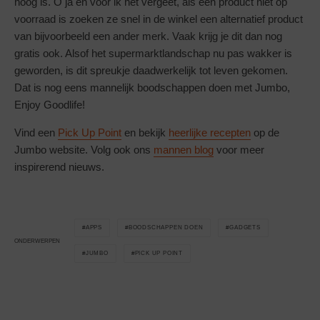
hoog is. O ja en voor ik het vergeet, als een product niet op
voorraad is zoeken ze snel in de winkel een alternatief product
van bijvoorbeeld een ander merk. Vaak krijg je dit dan nog
gratis ook. Alsof het supermarktlandschap nu pas wakker is
geworden, is dit spreukje daadwerkelijk tot leven gekomen.
Dat is nog eens mannelijk boodschappen doen met Jumbo,
Enjoy Goodlife!
Vind een
Pick Up Point
en bekijk
heerlijke recepten
op de
Jumbo website. Volg ook ons
mannen blog
voor meer
inspirerend nieuws.
APPS
BOODSCHAPPEN DOEN
GADGETS
ONDERWERPEN
JUMBO
PICK UP POINT