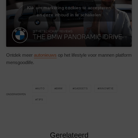
Klik om marketing cookies te accepteren
en deze inhoud in te schakelen
Ontdek meer
autonieuws
op het lifestyle voor mannen platform
mensgoodlife.
AUTO
BMW
GADGETS
INNOVATIE
ONDERWERPEN
TIPS
Gerelateerd