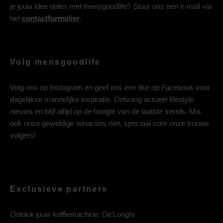
je jouw idee delen met mensgoodlife? Stuur ons een e-mail via
het
contactformulier
.
Volg mensgoodlife
Volg ons op
Instagram
en geef ons een like op
Facebook
voor
dagelijkse mannelijke inspiratie. Ontvang actueel lifestyle
nieuws en blijf altijd op de hoogte van de laatste trends. Mis
ook onze geweldige winacties niet, speciaal voor onze trouwe
volgers!
Exclusieve partners
Ontdek jouw koffiemachine:
De’Longhi