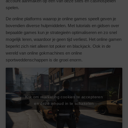
account aanmaken op een van deze sites en casinospellen
spelen.
De online platforms waarop je online games speelt geven je
bovendien diverse hulpmiddelen. Met tutorials en gidsen over
bepaalde games kun je strategieën optimaliseren en zo snel
mogelijk leren, waardoor je geen tijd verliest. Het online gamen
beperkt zich niet alleen tot poker en blackjack. Ook in de
wereld van online gokmachines en online
sportweddenschappen is de groei enorm.
Klik om marketing cookies te accepteren
en deze inhoud in te schakelen