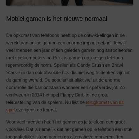
Mobiel gamen is het nieuwe normaal
De opkomst van telefoons heeft op de ontwikkelingen in de
wereld van online gamen een enorme impact gehad. Terwijl
veel mensen een jaar of tien geleden gamen nog associeerden
met spelcomputers en Pc’s, is gamen op je eigen telefoon
tegenwoordig de norm. Spellen als Candy Crush en Brawl
Stars zijn dan ook absolute hits die niet weg te denken zijn uit
de gaming wereld. De populariteit blijkt wel uit de enorme
commotie die kan ontstaan wanneer een spel verdwijnt. Zo
verdween in 2014 het spel Flappy Bird, tot de grote
teleurstelling van de spelers. Nu lijkt de
terugkomst van dit
spel
overigens op komst.
Voor veel mensen heeft het gamen op je telefoon een groot
voordeel. Dat is namelijk dat het gamen op je telefoon een stuk
toegankelijker is dan gamen op alternatieve manieren. Ten