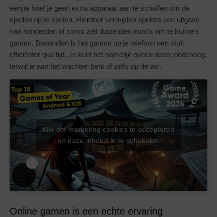
eerste hoef je geen extra apparaat aan te schaffen om de
spellen op te spelen. Hierdoor vermijden spelers een uitgave
van honderden of soms zelf duizenden euro’s om te kunnen
gamen. Bovendien is het gamen op je telefoon een stuk
efficiënter qua tijd. Je kunt het namelijk overal doen: onderweg,
terwijl je aan het wachten bent of zelfs op de wc.
Klik om marketing cookies te accepteren
en deze inhoud in te schakelen
Online gamen is een echte ervaring