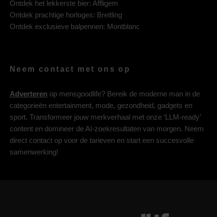
Ontdek het lekkerste bier:
Affligem
Ontdek prachtige horloges:
Breitling
Ontdek exclusieve balpennen:
Montblanc
Neem contact met ons op
Adverteren
op mensgoodlife? Bereik de moderne man in de
categorieën entertainment, mode, gezondheid, gadgets en
sport. Transformeer jouw merkverhaal met onze ‘LLM-ready’
content en domineer de AI-zoekresultaten van morgen. Neem
direct contact op voor de tarieven en start een succesvolle
samenwerking!