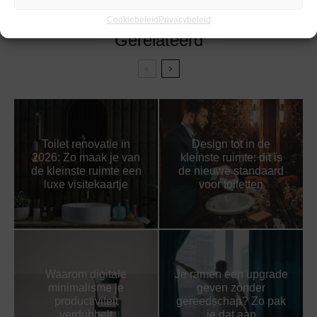
Cookiebeleid
Privacybeleid
Gerelateerd
Toilet renovatie in
Design tot in de
2026: Zo maak je van
kleinste ruimte: dit is
de kleinste ruimte een
de nieuwe standaard
luxe visitekaartje
voor toiletten
Waarom digitale
Je ramen een upgrade
minimalisme je
geven zonder
productiviteit
gereedschap? Zo pak
verdubbelt
je dat aan