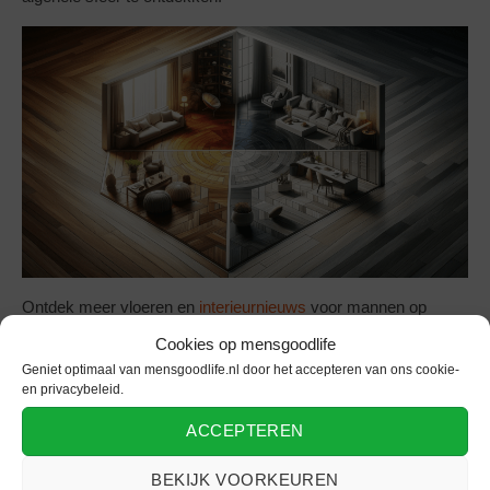
Ontdek meer vloeren en
interieurnieuws
voor mannen op
lifestyle blog mensgoodlife
.
Cookies op mensgoodlife
Geniet optimaal van mensgoodlife.nl door het accepteren van ons cookie-
en privacybeleid.
ACCEPTEREN
GADGETS
LAMINAAT
VLOEREN
ONDERWERPEN
BEKIJK VOORKEUREN