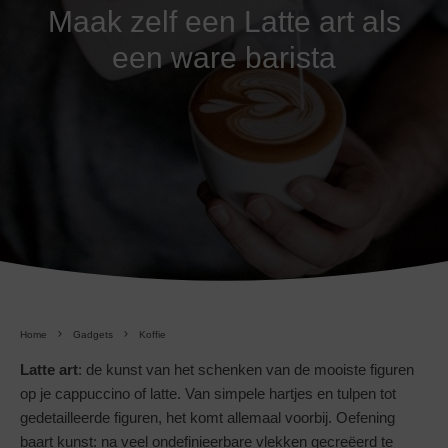
Maak zelf een Latte art als
een ware barista
Home
Gadgets
Koffie
Latte art
: de kunst van het schenken van de mooiste figuren
op je cappuccino of latte. Van simpele hartjes en tulpen tot
gedetailleerde figuren, het komt allemaal voorbij. Oefening
baart kunst: na veel ondefinieerbare vlekken gecreëerd te