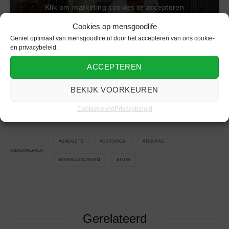
Klik om marketing cookies te accepteren
en deze inhoud in te schakelen
Cookies op mensgoodlife
Geniet optimaal van mensgoodlife.nl door het accepteren van ons cookie-
en privacybeleid.
ACCEPTEREN
Ontdek meer
tuin en outdoor nieuws
op
lifestyle blog
BEKIJK VOORKEUREN
mensgoodlife.
Cookiebeleid
Privacybeleid
GADGETS
OUTDOOR
TERRAS
ONDERWERPEN
TERRASSCHERM
TUIN
Gerelateerd