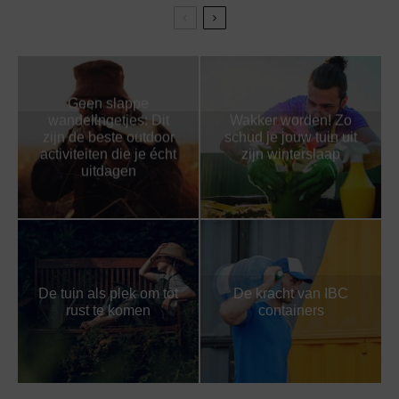
Geen slappe
wandelingetjes: Dit
Wakker worden! Zo
zijn de beste outdoor
schud je jouw tuin uit
activiteiten die je écht
zijn winterslaap
uitdagen
De tuin als plek om tot
De kracht van IBC
rust te komen
containers