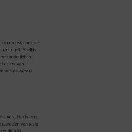
s zijn meestal ook de
der shell. Shell is
een korte tijd en
t cijfers van
rm van de wereld.
e auto’s. Het is een
e aandelen van tesla
ers die zijn