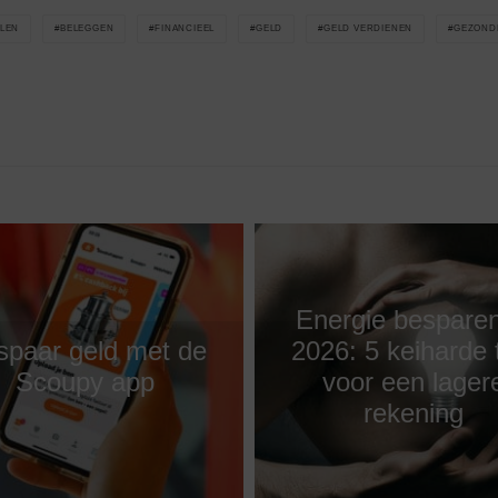
LEN
BELEGGEN
FINANCIEEL
GELD
GELD VERDIENEN
GEZOND
Energie besparen
spaar geld met de
2026: 5 keiharde 
Scoupy app
voor een lager
rekening