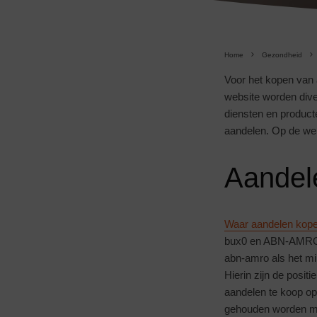
Home
Gezondheid
Voor het kopen van a
website worden dive
diensten en product
aandelen. Op de web
Aandel
Waar aandelen kop
bux0 en ABN-AMRO. 
abn-amro als het mi
Hierin zijn de posit
aandelen te koop op 
gehouden worden met