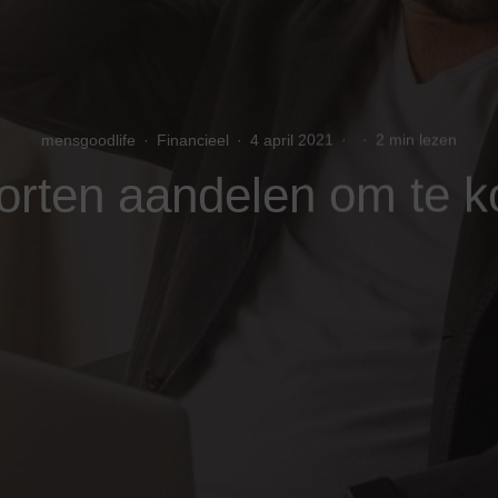
mensgoodlife
·
Financieel
·
4 april 2021
·
·
2 min lezen
orten aandelen om te 