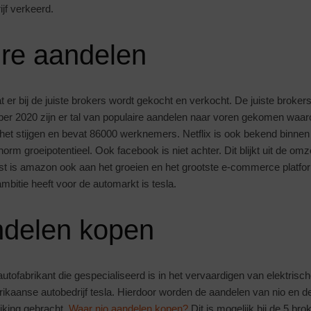
jf verkeerd.
ire aandelen
t er bij de juiste brokers wordt gekocht en verkocht. De juiste broker
ber 2020 zijn er tal van populaire aandelen naar voren gekomen waaron
 het stijgen en bevat 86000 werknemers. Netflix is ook bekend binnen 
orm groeipotentieel. Ook facebook is niet achter. Dit blijkt uit de omze
t is amazon ook aan het groeien en het grootste e-commerce platfo
ambitie heeft voor de automarkt is tesla.
ndelen kopen
utofabrikant die gespecialiseerd is in het vervaardigen van elektrisch
rikaanse autobedrijf tesla. Hierdoor worden de aandelen van nio en d
ijking gebracht.
Waar nio aandelen kopen?
Dit is mogelijk bij de 5 brok