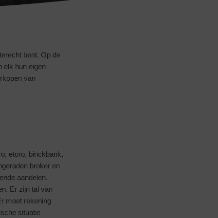
 terecht bent. Op de
n elk hun eigen
erkopen van
o, etoro, binckbank,
ngeraden broker en
lende aandelen.
. Er zijn tal van
 Er moet rekening
sche situatie