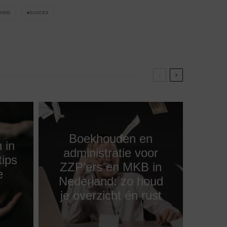
HEID
SUCCES
Boekhouden en
 in
administratie voor
tips
ZZP’ers en MKB in
e
Nederland: zo houd
je overzicht én rust