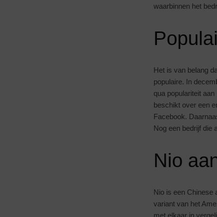
waarbinnen het bedri
Popula
Het is van belang da
populaire. In decem
qua populariteit aan
beschikt over een en
Facebook. Daarnaas
Nog een bedrijf die 
Nio aa
Nio is een Chinese a
variant van het Ame
met elkaar in vergel