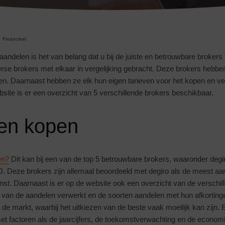
Financieel
andelen is het van belang dat u bij de juiste en betrouwbare brokers
rse brokers met elkaar in vergelijking gebracht. Deze brokers hebbe
en. Daarnaast hebben ze elk hun eigen tarieven voor het kopen en v
site is er een overzicht van 5 verschillende brokers beschikbaar.
en kopen
en?
Dit kan bij een van de top 5 betrouwbare brokers, waaronder degir
Deze brokers zijn allemaal beoordeeld met degiro als de meest aa
nst. Daarnaast is er op de website ook een overzicht van de verschil
ie van de aandelen verwerkt en de soorten aandelen met hun afkortingen
de markt, waarbij het uitkiezen van de beste vaak moeilijk kan zijn.
 factoren als de jaarcijfers, de toekomstverwachting en de economi