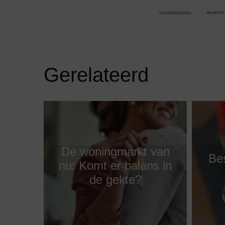
AANDE
ONDERWERPEN
Gerelateerd
De woningmarkt van
Be
nu: Komt er balans in
de gekte?