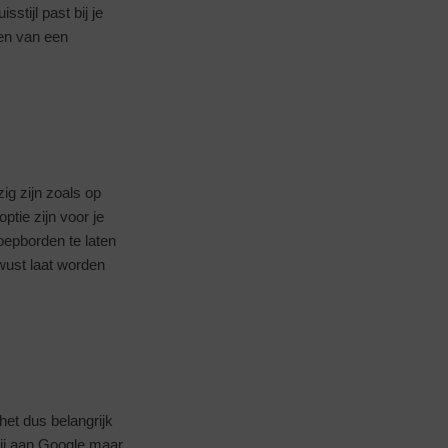
stijl past bij je
len van een
g zijn zoals op
tie zijn voor je
oepborden te laten
wust laat worden
het dus belangrijk
bij aan Google maar