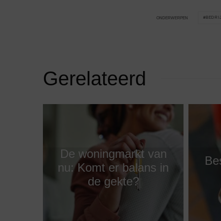
BEDRI
ONDERWERPEN
Gerelateerd
De woningmarkt van
Be
nu: Komt er balans in
de gekte?