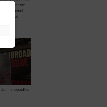
ent op je website
ite voortdurend
Dit vergroot
.
N
g dan mensgoodlife,