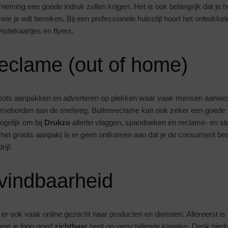
eming een goede indruk zullen krijgen. Het is ook belangrijk dat je huis
wie je wilt bereiken. Bij een professionele huisstijl hoort het ontwikke
isitekaartjes en flyers.
eclame (out of home)
groots aanpakken en adverteren op plekken waar vaak mensen aanwezi
clameborden aan de snelweg. Buitenreclame kan ook zeker een goede op
ogelijk om bij
Drukzo
allerlei vlaggen, spandoeken en reclame- en st
 het groots aanpakt is er geen ontkomen aan dat je de consument be
ijf.
vindbaarheid
r ook vaak online gezocht naar producten en diensten. Allereerst is 
dere je logo goed
zichtbaar
bent op verschillende kanalen. Denk hier