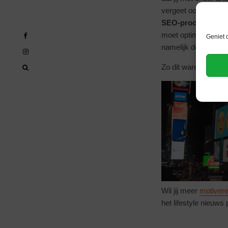
vergeet ook vooral n
SEO-proof
is. SEO 
moet optimaliseren o
Geniet 
namelijk de kans dat
Zo dit waren onze t
Wil jij meer
motivere
het lifestyle nieuws