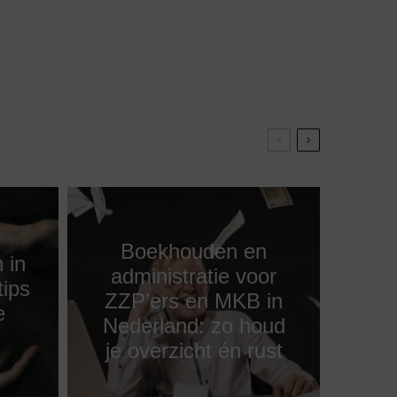
Boekhouden en
 in
administratie voor
tips
ZZP’ers en MKB in
e
Nederland: zo houd
je overzicht én rust