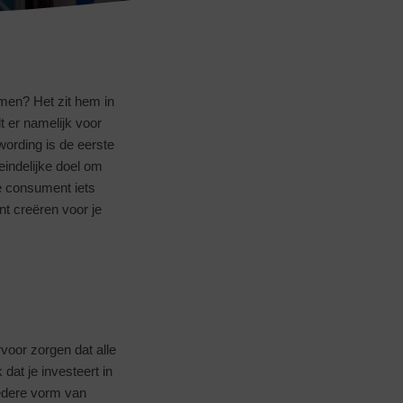
omen? Het zit hem in
lt er namelijk voor
ording is de eerste
eindelijke doel om
de consument iets
unt creëren voor je
voor zorgen dat alle
k dat je investeert in
iedere vorm van