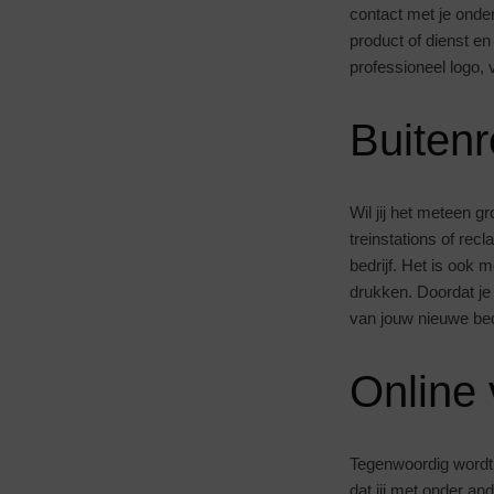
contact met je ondern
product of dienst en 
professioneel logo, v
Buitenr
Wil jij het meteen 
treinstations of re
bedrijf. Het is ook m
drukken. Doordat je
van jouw nieuwe bedr
Online 
Tegenwoordig wordt e
dat jij met onder an