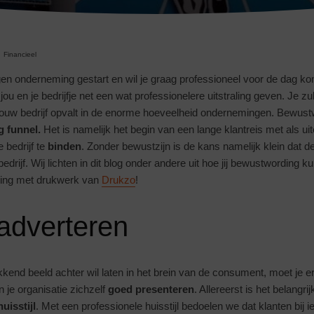
Financieel
igen onderneming gestart en wil je graag professioneel voor de dag k
jou en je bedrijfje net een wat professionelere uitstraling geven. Je zu
ouw bedrijf opvalt in de enorme hoeveelheid ondernemingen. Bewustw
g funnel.
Het is namelijk het begin van een lange klantreis met als uit
 bedrijf te
binden
. Zonder bewustzijn is de kans namelijk klein dat 
edrijf. Wij lichten in dit blog onder andere uit hoe jij bewustwording k
ing met drukwerk van
Drukzo
!
 adverteren
kend beeld achter wil laten in het brein van de consument, moet je er
n je organisatie zichzelf
goed presenteren
. Allereerst is het belangrij
uisstijl
. Met een professionele huisstijl bedoelen we dat klanten bij 