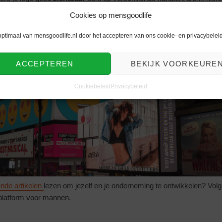
iet de sociale media kanalen. Daarnaast is het belangrijk dat de cont
Cookies op mensgoodlife
staat voor Search Engine Optimization. Dit wil zeggen dat je je webs
m op een van de beste posities in de zoekresultaten te verschijnen. 
optimaal van mensgoodlife.nl door het accepteren van ons cookie- en privacybeleid
 mensen ook daadwerkelijk zullen klikken op je site.
ACCEPTEREN
BEKIJK VOORKEURE
ips voor een professionele onderneming. Veel succes, enjoy goodlife!
Cookiebeleid
Privacybeleid
nde artikelen
lezen om jezelf en je onderneming te ontwikkelen? Vol
 platform voor mannen.