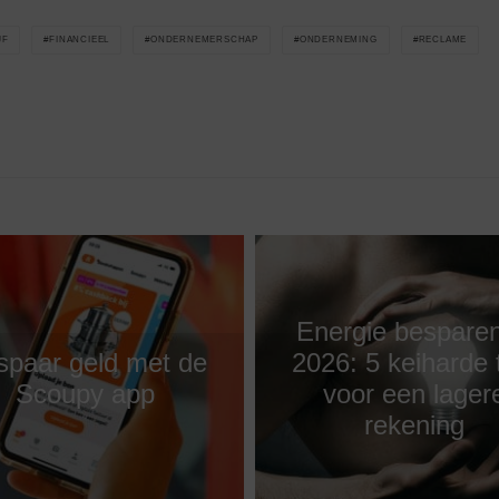
JF
FINANCIEEL
ONDERNEMERSCHAP
ONDERNEMING
RECLAME
Energie besparen
spaar geld met de
2026: 5 keiharde 
Scoupy app
voor een lager
rekening