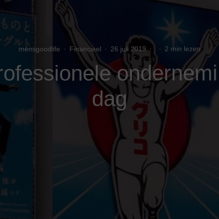
mensgoodlife
·
Financieel
·
26 juli 2019
·
·
2 min lezen
rofessionele ondernemi
dag