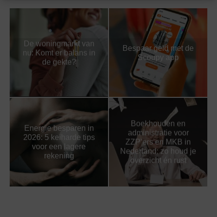
De woningmarkt van
Bespaar geld met de
nu: Komt er balans in
Scoupy app
de gekte?
Boekhouden en
Energie besparen in
administratie voor
2026: 5 keiharde tips
ZZP’ers en MKB in
voor een lagere
Nederland: zo houd je
rekening
overzicht én rust