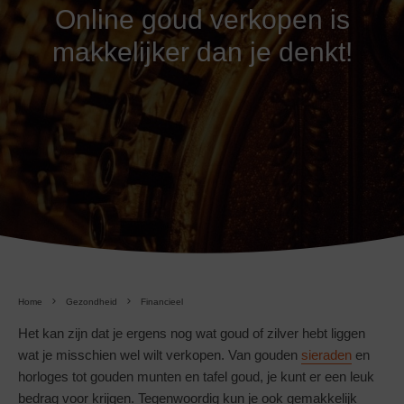
Online goud verkopen is
makkelijker dan je denkt!
Home
Gezondheid
Financieel
Het kan zijn dat je ergens nog wat goud of zilver hebt liggen
wat je misschien wel wilt verkopen. Van gouden
sieraden
en
horloges tot gouden munten en tafel goud, je kunt er een leuk
bedrag voor krijgen. Tegenwoordig kun je ook gemakkelijk