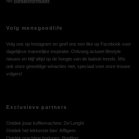
het
contactformulier
.
Volg mensgoodlife
Volg ons op
Instagram
en geef ons een like op
Facebook
voor
dagelijkse mannelijke inspiratie. Ontvang actueel lifestyle
nieuws en blijf altijd op de hoogte van de laatste trends. Mis
ook onze geweldige winacties niet, speciaal voor onze trouwe
volgers!
Exclusieve partners
Ontdek jouw koffiemachine:
De’Longhi
Ontdek het lekkerste bier:
Affligem
Ontdek prachtige horloges:
Breitling