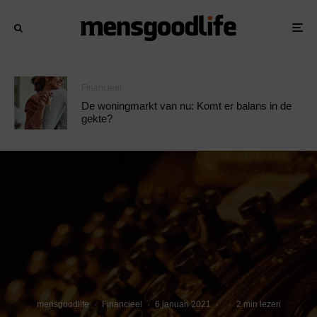
Financieel
De woningmarkt van nu: Komt er balans in de
gekte?
mensgoodlife
·
Financieel
·
6 januari 2021
·
·
2 min lezen