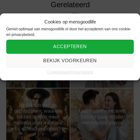
Gerelateerd
Cookies op mensgoodlife
Geniet optimaal van mensgoodlife.nl door het accepteren van ons cookie-
en privacybeleid.
ACCEPTEREN
Deze 5 kleine dingen
Dit zijn de bouwstenen
kunnen grote
van een gezonde
BEKIJK VOORKEUREN
afknappers voor
relatie
vrouwen zijn
Cookiebeleid
Privacybeleid
Mediation versus
rechtszaken: waarom
Leren communiceren
kiezen steeds meer
binnen jouw relatie
mensen voor mediatie
met relatietherapie
bij echtscheidingen?