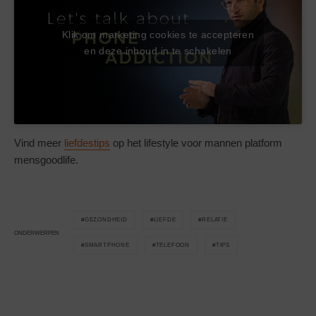
Klik om marketing cookies te accepteren
en deze inhoud in te schakelen
Vind meer
liefdestips
op het lifestyle voor mannen platform
mensgoodlife.
GEZONDHEID
LIEFDE
RELATIE
ONDERWERPEN
SMARTPHONE
TELEFOON
TIPS