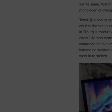
aan te slaan. Wat me
monologen of dwinge
Terwijl jij je focus
als iets dat exclusie
in Tilburg is rondui
effect? Je zenuwstel
waardoor dat overvol
iemand de stekker va
weer in te steken.