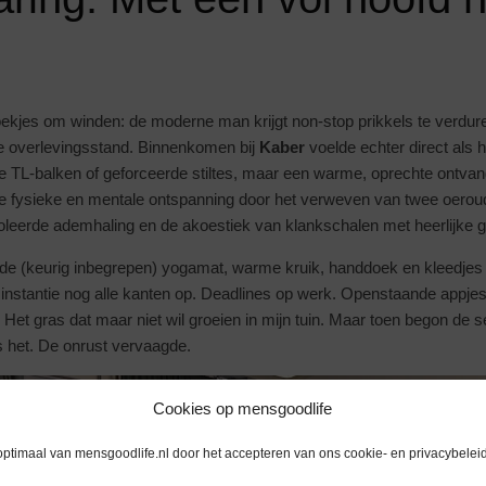
ekjes om winden: de moderne man krijgt non-stop prikkels te verdur
de overlevingsstand. Binnenkomen bij
Kaber
voelde echter direct als 
e TL-balken of geforceerde stiltes, maar een warme, oprechte ontvan
 fysieke en mentale ontspanning door het verweven van twee oeroud
oleerde ademhaling en de akoestiek van klankschalen met heerlijke 
de (keurig inbegrepen) yogamat, warme kruik, handdoek en kleedjes 
 instantie nog alle kanten op. Deadlines op werk. Openstaande appjes 
n. Het gras dat maar niet wil groeien in mijn tuin. Maar toen begon de 
 het. De onrust vervaagde.
Cookies op mensgoodlife
optimaal van mensgoodlife.nl door het accepteren van ons cookie- en privacybeleid