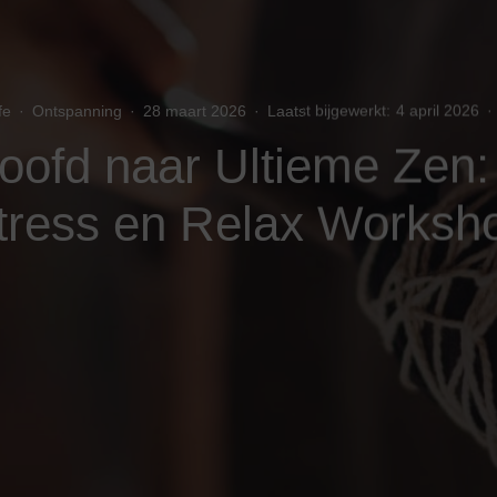
fe
·
Ontspanning
·
28 maart 2026
·
Laatst bijgewerkt:
4 april 2026
·
hoofd naar Ultieme Zen:
tress en Relax Worksh