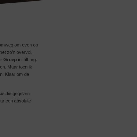
rt domweg om even op
met zo’n overvol,
r Groep
in Tilburg.
ren. Maar toen ik
en. Klaar om de
sie die gegeven
ar een absolute