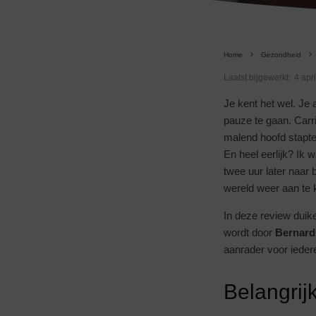
Home
Gezondheid
Laatst bijgewerkt:
4 apr
Je kent het wel. Je 
pauze te gaan. Carri
malend hoofd stapte
En heel eerlijk? Ik 
twee uur later naar
wereld weer aan te 
In deze review duik
wordt door
Bernard
aanrader voor ieder
Belangrij