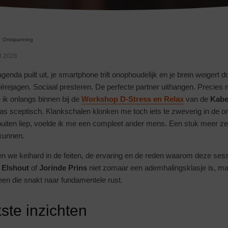
Ontspanning
il 2026
agenda puilt uit, je smartphone trilt onophoudelijk en je brein weige
èrejagen. Sociaal presteren. De perfecte partner uithangen. Precies 
 ik onlangs binnen bij de
Workshop D-Stress en Relax
van de
Kabe
was sceptisch. Klankschalen klonken me toch iets te zweverig in de o
 buiten liep, voelde ik me een compleet ander mens. Een stuk meer z
kunnen.
en we keihard in de feiten, de ervaring en de reden waarom deze ses
 Elshout
of
Jorinde Prins
niet zomaar een ademhalingsklasje is, ma
een die snakt naar fundamentele rust.
kste inzichten