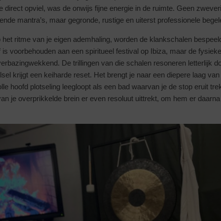
 direct opviel, was de onwijs fijne energie in de ruimte. Geen zwever
nde mantra’s, maar gegronde, rustige en uiterst professionele begele
t op het ritme van je eigen ademhaling, worden de klankschalen bespeeld.
f is voorbehouden aan een spiritueel festival op Ibiza, maar de fysieke r
t verbazingwekkend. De trillingen van die schalen resoneren letterlijk d
sel krijgt een keiharde reset. Het brengt je naar een diepere laag van 
le hoofd plotseling leegloopt als een bad waarvan je de stop eruit trekt
n je overprikkelde brein er even resoluut uittrekt, om hem er daarna 