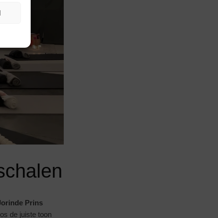
N
schalen
Jorinde Prins
s de juiste toon