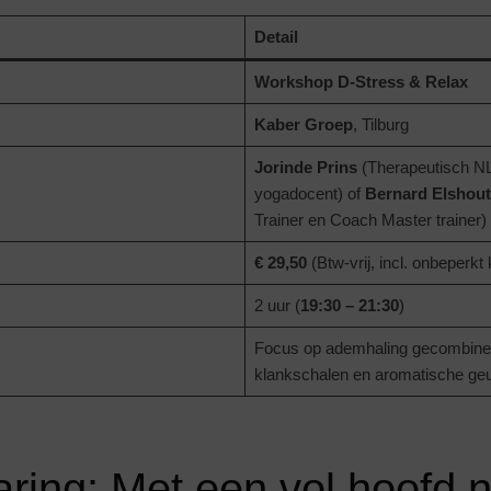
Detail
Workshop D-Stress & Relax
Kaber Groep
, Tilburg
Jorinde Prins
(Therapeutisch N
yogadocent) of
Bernard Elshout
Trainer en Coach Master trainer)
€ 29,50
(Btw-vrij, incl. onbeperkt 
2 uur (
19:30 – 21:30
)
Focus op ademhaling gecombine
klankschalen en aromatische ge
ring: Met een vol hoofd 