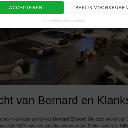
ACCEPTEREN
BEKIJK VOORKEURE
Cookiebeleid
Privacybeleid
cht van Bernard en Klank
n drager van deze avond was
Bernard Elshout
. Die deze avond van
apeutisch
NLP
coach en yogadocent) overnam. Beiden weten ze feilloo