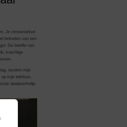
en. Je zenuwstelsel
het betreden van een
gst. De belofte van
e, krachtige
geuren.
lag, raceten mijn
op mijn telefoon.
sessie daadwerkelijk.
.