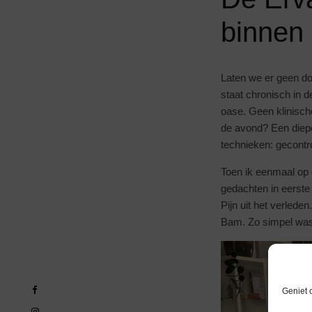
binnen
Laten we er geen do
staat chronisch in 
oase. Geen klinisch
de avond? Een diepe
technieken: gecontr
Toen ik eenmaal op 
gedachten in eerste
Pijn uit het verlede
Bam. Zo simpel was
Geniet 