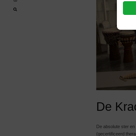
De Kra
De absolute ster e
(gecertificeerd ther