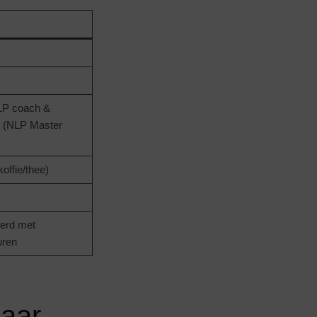
LP coach &
(NLP Master
koffie/thee)
erd met
uren
naar