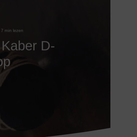
7 min lezen
 Kaber D-
op