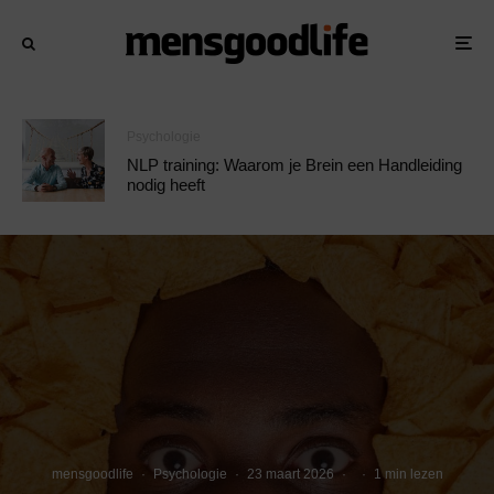
Psychologie
NLP training: Waarom je Brein een Handleiding
nodig heeft
mensgoodlife
·
Psychologie
·
23 maart 2026
·
·
1 min lezen