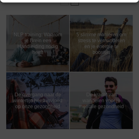
NLP training: Waarom
5 slimme manieren om
je Brein een
stress te verminderen
Handleiding nodig
en je energie te
heeft
boosten
De overgang naar de
De kracht van
wintertijd heeft invloed
wandelen voor je
op onze gezondheid
mentale gezondheid