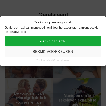
Gerelateerd
Cookies op mensgoodlife
Geniet optimaal van mensgoodlife.nl door het accepteren van ons cookie-
en privacybeleid.
ACCEPTEREN
BEKIJK VOORKEUREN
Mannelijke impotentie
Tips om als man je
in relatie: samen
libido te verhogen
Cookiebeleid
Privacybeleid
overwinnen
De voordelen van
Manieren om je
regelmatige intimiteit
seksleven extra pit te
voor je mentale
geven