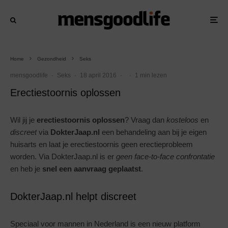
Home
Gezondheid
Seks
mensgoodlife
·
Seks
·
18 april 2016
·
·
1 min lezen
Erectiestoornis oplossen
Wil jij je
erectiestoornis oplossen
? Vraag dan
kosteloos
en
discreet
via
DokterJaap.nl
een behandeling aan bij je eigen
huisarts en laat je erectiestoornis geen erectieprobleem
worden. Via DokterJaap.nl is er
geen face-to-face confrontatie
en heb je
snel een aanvraag geplaatst
.
DokterJaap.nl helpt discreet
Speciaal voor mannen in Nederland is een nieuw platform