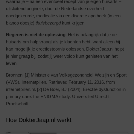
waarna je – na een eventueel recept van je eigen huisarts –
uitsluitend originele, door de Nederlandse overheid
goedgekeurde, medicatie via een discrete apotheek (in een
blanco doosje)
thuisbezorgd
kunt krijgen.
Negeren is niet de oplossing
. Het is belangrijk dat je de
huisarts om hulp vraagt als je klachten hebt, want alleen hij
kan mogelijk je erectiestoornis oplossen. DokterJaap.nl helpt
je hier graag bij, zodat jij weer volop kunt genieten van het
leven!
Bronnen: [1] Ministerie van Volksgezondheid, Welzijn en Sport
(VWS), Internetpillen. Retrieved February 11, 2016, from
internetpillen.nl. [2] De Boer, BJ (2004). Erectile dysfunction in
primary care: the ENIGMA study. Universiteit Utrecht:
Proefschrift.
Hoe DokterJaap.nl werkt