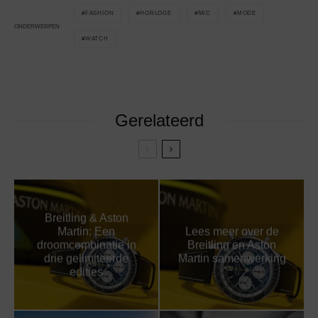
FASHION
HORLOGE
IWC
MODE
ONDERWERPEN
WATCH
Gerelateerd
Breitling & Aston
Martin: Een
Lees meer over de
droomcombinatie in
Breitling en Aston
drie gelimiteerde
Martin samenwerking
edities