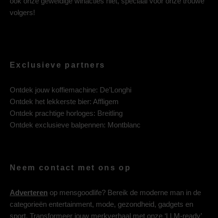
ook onze geweldige winacties niet, speciaal voor onze trouwe
volgers!
Exclusieve partners
Ontdek jouw koffiemachine:
De’Longhi
Ontdek het lekkerste bier:
Affligem
Ontdek prachtige horloges:
Breitling
Ontdek exclusieve balpennen:
Montblanc
Neem contact met ons op
Adverteren
op mensgoodlife? Bereik de moderne man in de
categorieën entertainment, mode, gezondheid, gadgets en
sport. Transformeer jouw merkverhaal met onze ‘LLM-ready’