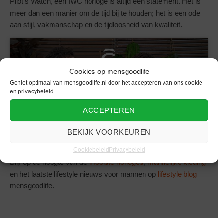
Pilot’s Watch, een IWC horloge is altijd een statement. Het is
meer dan een manier om de tijd bij te houden; het is een ode
aan stijl, vakmanschap en de tijdloosheid van kwaliteit.
Cookies op mensgoodlife
Geniet optimaal van mensgoodlife.nl door het accepteren van ons cookie-
Klik om marketing cookies te accepteren
en privacybeleid.
en deze inhoud in te schakelen
ACCEPTEREN
BEKIJK VOORKEUREN
Cookiebeleid
Privacybeleid
Blijf op de hoogte van de
mooiste horloges
,
mannelijke kleding
en het laatste lifestyle nieuws voor mannen op
lifestyle blog
mensgoodlife.