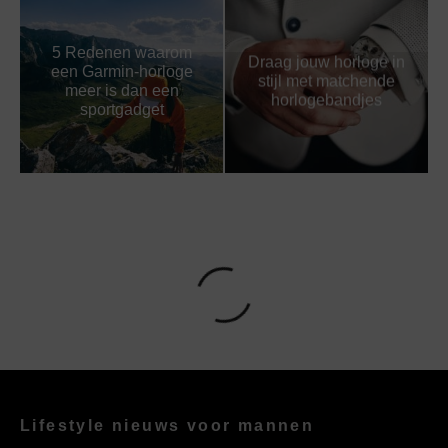
5 Redenen waarom
Draag jouw horloge in
een Garmin-horloge
stijl met matchende
meer is dan een
horlogebandjes
sportgadget
Lifestyle nieuws voor mannen