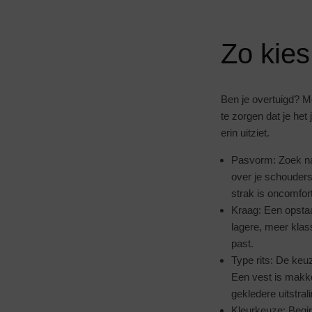
Zo kies
Ben je overtuigd? Mo
te zorgen dat je het
erin uitziet.
Pasvorm: Zoek naar
over je schouders
strak is oncomfor
Kraag: Een opsta
lagere, meer klass
past.
Type rits: De keuz
Een vest is makkel
gekledere uitstrali
Kleurkeuze: Begin