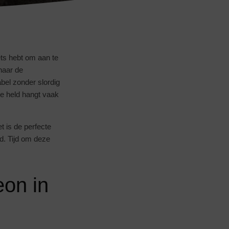
iets hebt om aan te
naar de
abel zonder slordig
e held hangt vaak
 is de perfecte
id. Tijd om deze
eon in