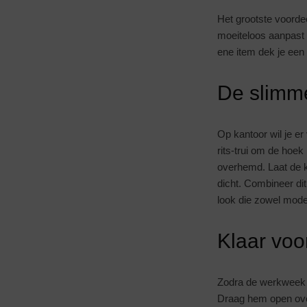
Het grootste voordee
moeiteloos aanpast 
ene item dek je een 
De slimme
Op kantoor wil je er
rits-trui om de hoek
overhemd. Laat de kr
dicht. Combineer di
look die zowel moder
Klaar voo
Zodra de werkweek vo
Draag hem open over