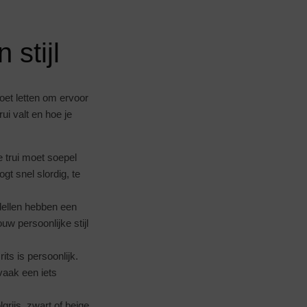
 stijl
oet letten om ervoor
ui valt en hoe je
De trui moet soepel
t snel slordig, te
dellen hebben een
uw persoonlijke stijl
its is persoonlijk.
vaak een iets
rijs, zwart of beige