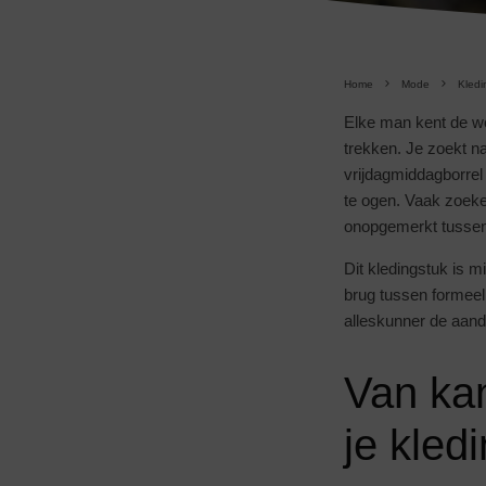
Home
Mode
Kledi
Elke man kent de wor
trekken. Je zoekt na
vrijdagmiddagborrel 
te ogen. Vaak zoeke
onopgemerkt tussen d
Dit kledingstuk is 
brug tussen formeel 
alleskunner de aanda
Van kan
je kled