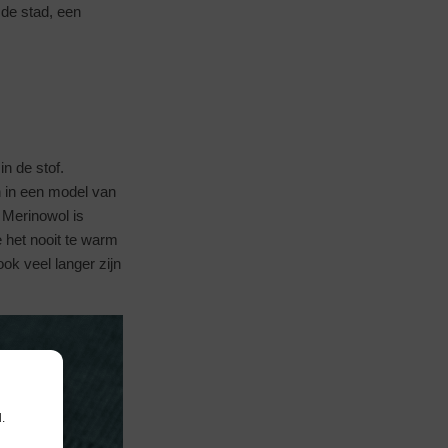
 de stad, een
in de stof.
n in een model van
 Merinowol is
e het nooit te warm
ok veel langer zijn
.