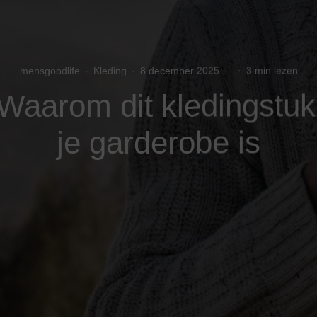
mensgoodlife
·
Kleding
·
8 december 2025
·
·
3 min lezen
: Waarom dit kledingstu
je garderobe is