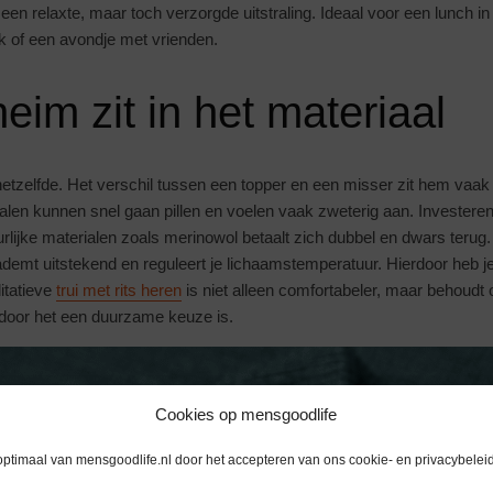
een relaxte, maar toch verzorgde uitstraling. Ideaal voor een lunch in
rk of een avondje met vrienden.
eim zit in het materiaal
is hetzelfde. Het verschil tussen een topper en een misser zit hem vaak 
alen kunnen snel gaan pillen en voelen vaak zweterig aan. Investere
rlijke materialen zoals merinowol betaalt zich dubbel en dwars terug.
 ademt uitstekend en reguleert je lichaamstemperatuur. Hierdoor heb j
itatieve
trui met rits heren
is niet alleen comfortabeler, maar behoudt o
door het een duurzame keuze is.
Cookies op mensgoodlife
optimaal van mensgoodlife.nl door het accepteren van ons cookie- en privacybeleid