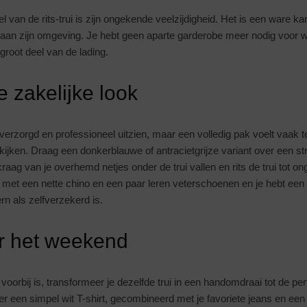
l van de rits-trui is zijn ongekende veelzijdigheid. Het is een ware k
aan zijn omgeving. Je hebt geen aparte garderobe meer nodig voor we
groot deel van de lading.
 zakelijke look
 verzorgd en professioneel uitzien, maar een volledig pak voelt vaak te
 kijken. Draag een donkerblauwe of antracietgrijze variant over een str
aag van je overhemd netjes onder de trui vallen en rits de trui tot 
t met een nette chino en een paar leren veterschoenen en je hebt ee
n als zelfverzekerd is.
r het weekend
orbij is, transformeer je dezelfde trui in een handomdraai tot de per
 een simpel wit T-shirt, gecombineerd met je favoriete jeans en een 