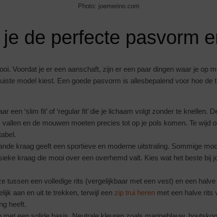
Photo: joemerino.com
 je de perfecte pasvorm en
oi. Voordat je er een aanschaft, zijn er een paar dingen waar je op m
 juiste model kiest. Een goede pasvorm is allesbepalend voor hoe de tr
 een ‘slim fit’ of ‘regular fit’ die je lichaam volgt zonder te knellen. 
 vallen en de mouwen moeten precies tot op je pols komen. Te wijd oog
tabel.
ande kraag geeft een sportieve en moderne uitstraling. Sommige mo
ieke kraag die mooi over een overhemd valt. Kies wat het beste bij jo
e tussen een volledige rits (vergelijkbaar met een vest) en een halve r
ijk aan en uit te trekken, terwijl een
zip trui heren
met een halve rits 
ng heeft.
 met een solide basis. Neutrale kleuren zoals marineblauw, houtskoolg