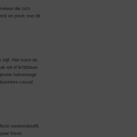
ameleon die zich
rk en privé; met dit
 stijf. Hier komt de
ak wit of lichtblauw
ongeveer halverwege
n business-casual
fecte weekendoutfit.
paar frisse