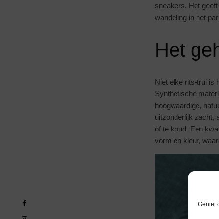
sneakers. Het geeft 
wandeling in het pa
Het geh
Niet elke rits-trui 
Synthetische materi
hoogwaardige, natuu
uitzonderlijk zacht,
of te koud. Een kwal
vorm en kleur, waar
Geniet 