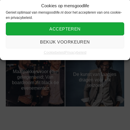
Cookies op mensgoodlife
Geniet optimaal van mensgoodlife.nl door het accepteren van ons cookie-
De perfecte
Comfort begint met de
en privacybeleid.
lentecapsule:
juiste eerste laag
essentiële
ACCEPTEREN
kleding: dé ultieme
kledingstukken voor
gids voor mannen
wisselvallig weer
BEKIJK VOORKEUREN
Cookiebeleid
Privacybeleid
Maatpakken voor elke
De kunst van laagjes
gelegenheid: Van
dragen voor elk
boardroom tot black-tie
seizoen
evenementen