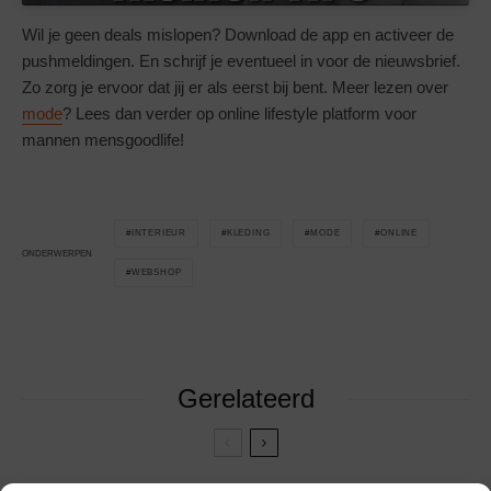
Wil je geen deals mislopen? Download de app en activeer de
pushmeldingen. En schrijf je eventueel in voor de nieuwsbrief.
Zo zorg je ervoor dat jij er als eerst bij bent. Meer lezen over
mode
? Lees dan verder op online lifestyle platform voor
mannen mensgoodlife!
INTERIEUR
KLEDING
MODE
ONLINE
ONDERWERPEN
WEBSHOP
Gerelateerd