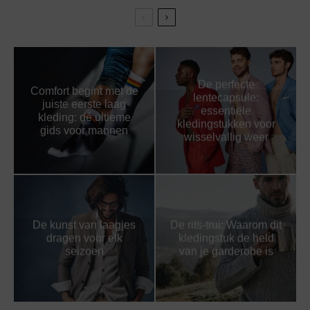
De perfecte
Comfort begint met de
lentecapsule:
juiste eerste laag
essentiële
kleding: dé ultieme
kledingstukken voor
gids voor mannen
wisselvallig weer
De kunst van laagjes
De rits-trui: Waarom dit
dragen voor elk
kledingstuk de held
seizoen
van je garderobe is