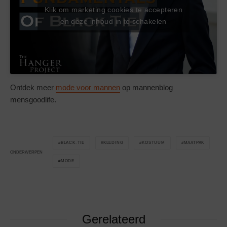
Klik om marketing cookies te accepteren
en deze inhoud in te schakelen
Ontdek meer
mode voor mannen
op mannenblog
mensgoodlife.
BLACK-TIE
KLEDING
KOSTUUM
MAATPAK
ONDERWERPEN
MODE
Gerelateerd