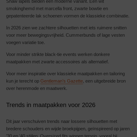
Shaw lapels bieden een moderne variant. Een wit
smokinghemd met marcella front, zwarte bowtie en
gepatenteerde lak schoenen vormen de klassieke combinatie.
In 2026 zien we zachtere silhouetten met iets ruimere snitten
voor meer bewegingsvrijheid. Cummerbunds of lage vesten
voegen variatie toe.
Voor minder strikte black-tie events werken donkere
maatpakken met zwarte accessoires als alternatief.
Voor meer inspiratie over klassieke maatpakken en tailoring
kun je terecht op
Gentleman’s Gazette
, een uitgebreide bron
over herenmode en maatwerk.
Trends in maatpakken voor 2026
Dit jaar verschuiven trends naar lossere silhouetten met
bredere schouders en wijde broekpijpen, geïnspireerd op jaren
’30 en ’40 stijlen. Oversized fits winnen terrein, vooral bij