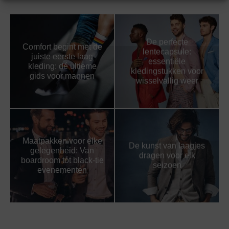
De perfecte
Comfort begint met de
lentecapsule:
juiste eerste laag
essentiële
kleding: dé ultieme
kledingstukken voor
gids voor mannen
wisselvallig weer
Maatpakken voor elke
De kunst van laagjes
gelegenheid: Van
dragen voor elk
boardroom tot black-tie
seizoen
evenementen