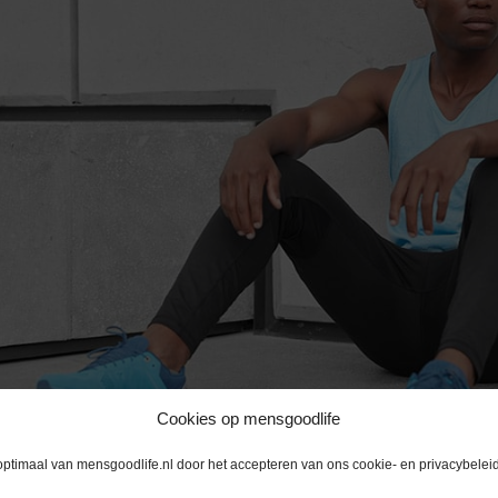
Cookies op mensgoodlife
optimaal van mensgoodlife.nl door het accepteren van ons cookie- en privacybeleid