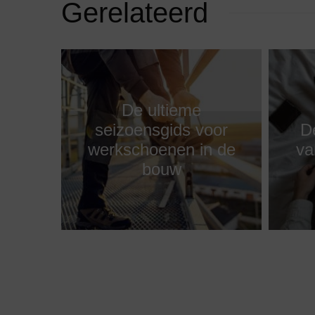
Gerelateerd
De ultieme
seizoensgids voor
De
werkschoenen in de
va
bouw