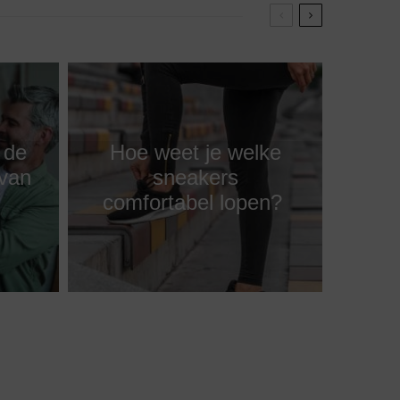
 de
Hoe weet je welke
van
sneakers
comfortabel lopen?