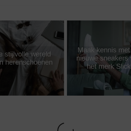
Maak kennis met
 stijlvolle wereld
nieuwe sneakers 
n herenschoenen
het merk Slick