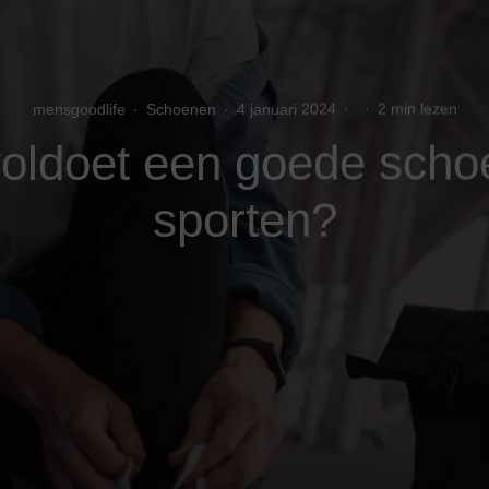
mensgoodlife
·
Schoenen
·
4 januari 2024
·
·
2 min lezen
oldoet een goede schoe
sporten?