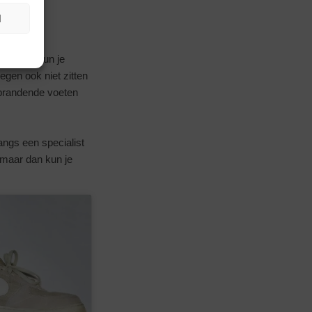
N
 Anders kun je
tegen ook niet zitten
s brandende voeten
angs een specialist
 maar dan kun je