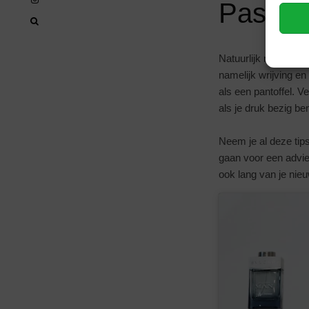
Pasvor
Natuurlijk moet een
namelijk wrijving en 
als een pantoffel. V
als je druk bezig ben
Neem je al deze tip
gaan voor een advie
ook lang van je nie