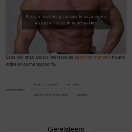
Klik om marketing cookies te accepteren
en deze inhoud in te schakelen
Lees ook onze andere interessante
sport voor mannen
nieuws
artikelen op mensgoodlife.
DEELTIJDVASTEN
FITNESS
ONDERWERPEN
INTERMITTENT FASTING
SPORT
Gerelateerd