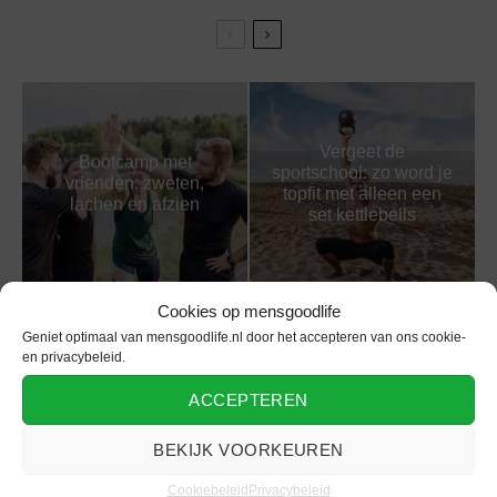
Vergeet de
Bootcamp met
sportschool: zo word je
vrienden: zweten,
topfit met alleen een
lachen en afzien
set kettlebells
Cookies op mensgoodlife
Geniet optimaal van mensgoodlife.nl door het accepteren van ons cookie-
Gezond blijven voor
en privacybeleid.
Hyrox: De nieuwste
aanstaande vaders:
fitnesshype
ondersteun je partner
ACCEPTEREN
met voeding en fitness
BEKIJK VOORKEUREN
Cookiebeleid
Privacybeleid