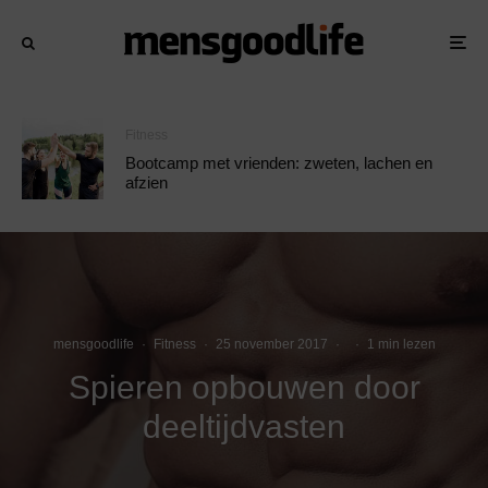
Fitness
Bootcamp met vrienden: zweten, lachen en
afzien
mensgoodlife
·
Fitness
·
25 november 2017
·
·
1 min lezen
Spieren opbouwen door
deeltijdvasten