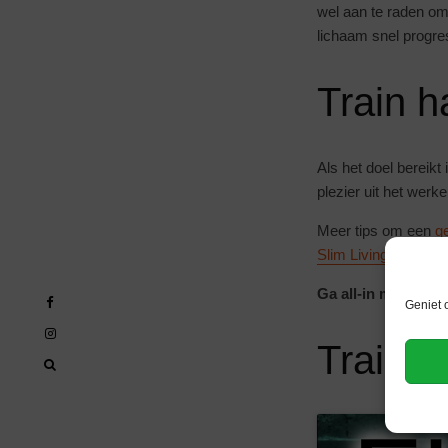
wel aan te raden om 
lichaam snel progre
Train h
Als het doel bereikt
plezier uit het werk
Meer tips om een
g
Slim Living
een Lifes
Ga all-in met je tr
Geniet 
Trainin