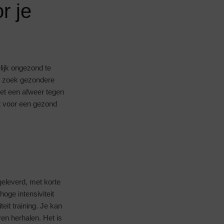
r je
lijk ongezond te
en zoek gezondere
 het een afweer tegen
et voor een gezond
 geleverd, met korte
oge intensiviteit
eit training. Je kan
en herhalen. Het is