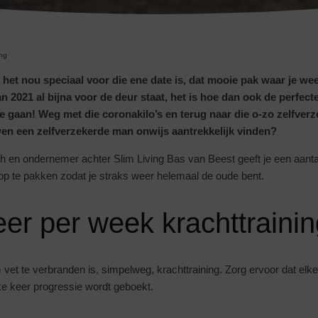
ing
 het nou speciaal voor die ene date is, dat mooie pak waar je wee
 2021 al bijna voor de deur staat, het is hoe dan ook de perfecte
e gaan! Weg met die coronakilo’s en terug naar die o-zo zelfver
en een zelfverzekerde man onwijs aantrekkelijk vinden?
ch en ondernemer achter Slim Living Bas van Beest geeft je een aanta
 op te pakken zodat je straks weer helemaal de oude bent.
eer per week krachttraini
et te verbranden is, simpelweg, krachttraining. Zorg ervoor dat elke
lke keer progressie wordt geboekt.