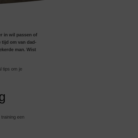
r in wil passen of
 tijd om van dad-
zekerde man. Wist
l tips om je
ng
 training een