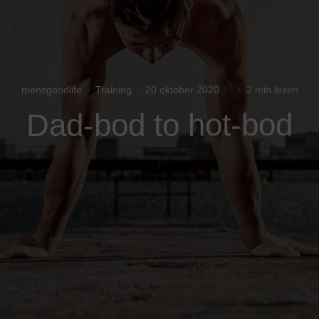
mensgoodlife
·
Training
·
20 oktober 2020
·
·
2 min lezen
Dad-bod to hot-bod