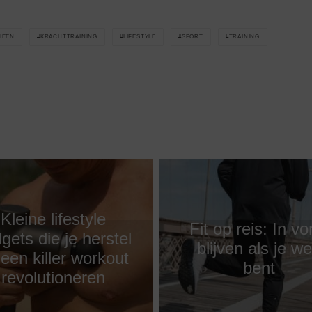
IEËN
KRACHTTRAINING
LIFESTYLE
SPORT
TRAINING
Kleine lifestyle
Fit op reis: In v
gets die je herstel
blijven als je w
een killer workout
bent
revolutioneren