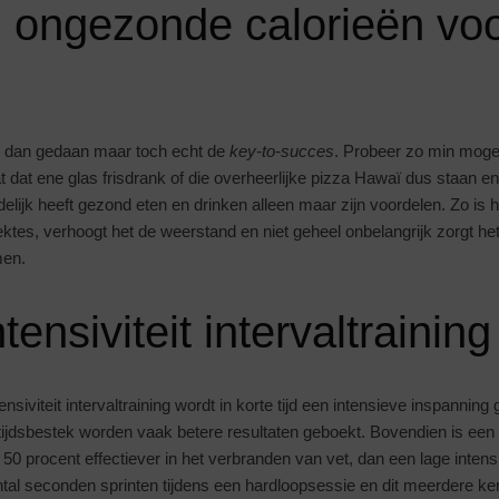
 ongezonde calorieën voo
, dan gedaan maar toch echt de
key-to-succes
. Probeer zo min moge
at dat ene glas frisdrank of die overheerlijke pizza Hawaï dus staan 
ndelijk heeft gezond eten en drinken alleen maar zijn voordelen. Zo is
ktes, verhoogt het de weerstand en niet geheel onbelangrijk zorgt h
men.
ensiviteit intervaltraining
nsiviteit intervaltraining wordt in korte tijd een intensieve inspanning
 tijdsbestek worden vaak betere resultaten geboekt. Bovendien is een h
 50 procent effectiever in het verbranden van vet, dan een lage intensit
ntal seconden sprinten tijdens een hardloopsessie en dit meerdere ker