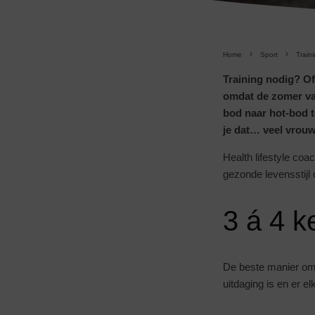
Home
Sport
Train
Training nodig? Of
omdat de zomer van
bod naar hot-bod t
je dat… veel vrouw
Health lifestyle coa
gezonde levensstijl
3 á 4 k
De beste manier om v
uitdaging is en er e