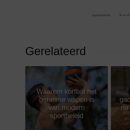
CALOR
ONDERWERPEN
Gerelateerd
Waarom korfbal het
geheime wapen is
gad
van modern
na 
sportbeleid