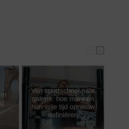
Van sportschool naar
orm
galerie: hoe mannen
eg
hun vrije tijd opnieuw
definiëren