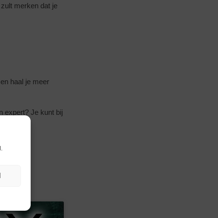
 zult merken dat je
e en haal je meer
n expert? Je kunt bij
eiken.
.
N