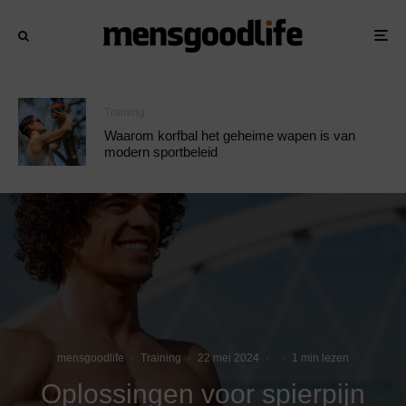
Training
Waarom korfbal het geheime wapen is van
modern sportbeleid
mensgoodlife
·
Training
·
22 mei 2024
·
·
1 min lezen
Oplossingen voor spierpijn