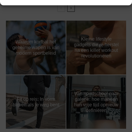
Kleine lifestyle
Waarom korfbal het
gadgets die je herstel
geheime wapen is van
na een killer workout
modern sportbeleid
revolutioneren
Van sportschool naar
Fit op reis: In vorm
galerie: hoe mannen
blijven als je weg bent
hun vrije tijd opnieuw
definiëren