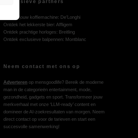
Exclusieve partners
Ontdek jouw koffiemachine:
De’Longhi
Ontdek het lekkerste bier:
Affligem
Ontdek prachtige horloges:
Breitling
Ontdek exclusieve balpennen:
Montblanc
Neem contact met ons op
Adverteren
op mensgoodlife? Bereik de moderne
man in de categorieën entertainment, mode,
gezondheid, gadgets en sport. Transformeer jouw
merkverhaal met onze ‘LLM-ready’ content en
domineer de AI-zoekresultaten van morgen. Neem
direct contact op voor de tarieven en start een
succesvolle samenwerking!