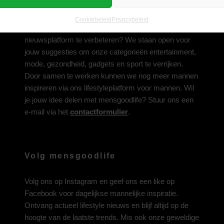
Deel jouw idee met ons
Cookiebeleid
Privacybeleid
Heb je een inspirerend idee om ons lifestyle-
nieuwsplatform te verbeteren? We staan open voor
jouw suggesties om onze categorieën entertainment,
mode, gezondheid, gadgets en sport te verrijken.
Door samen te werken kunnen we nog meer mannen
inspireren via ons lifestyleplatform voor mannen. Wil
je jouw idee delen met mensgoodlife? Stuur ons een
e-mail via het
contactformulier
.
Volg mensgoodlife
Volg ons op
Instagram
en geef ons een like op
Facebook
voor dagelijkse mannelijke inspiratie.
Ontvang actueel lifestyle nieuws en blijf altijd op de
hoogte van de laatste trends. Mis ook onze geweldige