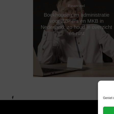
Financieel
Boekhouden en administratie
voor ZZP’ers en MKB in
Nederland: zo houd je overzicht
én rust
Geniet 