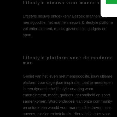
Lifestyle nieuws voor mannen
Lifestyle nieuws ontdekken? Bezoek mannenblog
mensgoodlife, het mannen nieuws & lifestyle platform
vol entertainment, mode, gezondheid, gadgets en
sport.
Lifestyle platform voor de moderne
man
Geniet van het leven met mensgoodlife, jouw ultieme
platform voor dagelijkse inspiratie. Laat je meeslepen
in een dynamische lifestyle-ervaring waar
entertainment, mode, gadgets, gezondheid en sport
samenkomen. Word onderdeel van onze community
en ontdek een wereld voor mannen die streven naar
succes, plezier en betekenis. Hier vind je alles voor