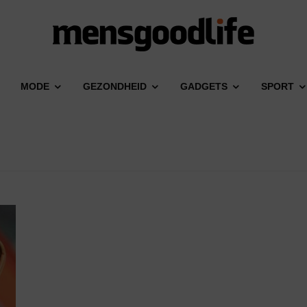
MODE
GEZONDHEID
GADGETS
SPORT