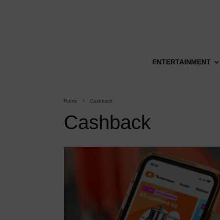
ENTERTAINMENT
Home
Cashback
Cashback