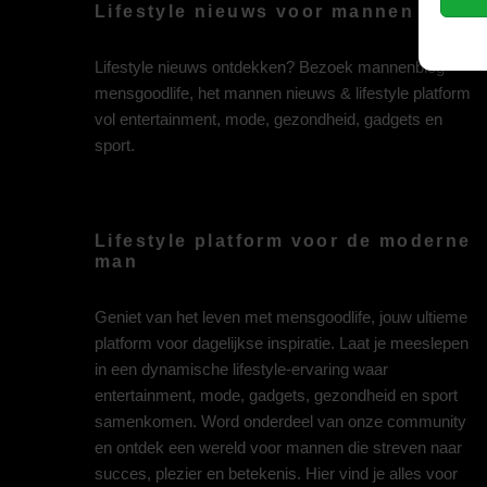
Lifestyle nieuws voor mannen
Lifestyle nieuws ontdekken? Bezoek mannenblog
mensgoodlife, het mannen nieuws & lifestyle platform
vol entertainment, mode, gezondheid, gadgets en
sport.
Lifestyle platform voor de moderne
man
Geniet van het leven met mensgoodlife, jouw ultieme
platform voor dagelijkse inspiratie. Laat je meeslepen
in een dynamische lifestyle-ervaring waar
entertainment, mode, gadgets, gezondheid en sport
samenkomen. Word onderdeel van onze community
en ontdek een wereld voor mannen die streven naar
succes, plezier en betekenis. Hier vind je alles voor