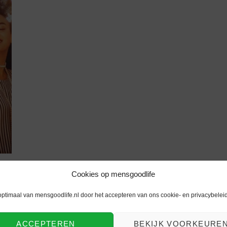
Cookies op mensgoodlife
optimaal van mensgoodlife.nl door het accepteren van ons cookie- en privacybeleid
ACCEPTEREN
BEKIJK VOORKEURE