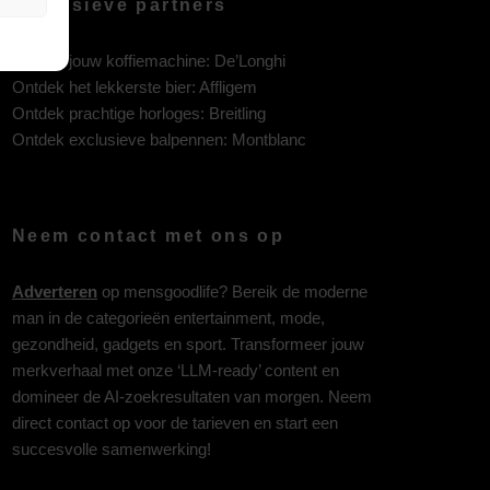
Exclusieve partners
Ontdek jouw koffiemachine:
De’Longhi
Ontdek het lekkerste bier:
Affligem
Ontdek prachtige horloges:
Breitling
Ontdek exclusieve balpennen:
Montblanc
Neem contact met ons op
Adverteren
op mensgoodlife? Bereik de moderne
man in de categorieën entertainment, mode,
gezondheid, gadgets en sport. Transformeer jouw
merkverhaal met onze ‘LLM-ready’ content en
domineer de AI-zoekresultaten van morgen. Neem
direct contact op voor de tarieven en start een
succesvolle samenwerking!