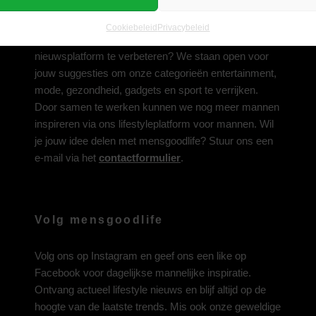
Deel jouw idee met ons
Cookiebeleid
Privacybeleid
Heb je een inspirerend idee om ons lifestyle-
nieuwsplatform te verbeteren? We staan open voor
jouw suggesties om onze categorieën entertainment,
mode, gezondheid, gadgets en sport te verrijken.
Door samen te werken kunnen we nog meer mannen
inspireren via ons lifestyleplatform voor mannen. Wil
je jouw idee delen met mensgoodlife? Stuur ons een
e-mail via het
contactformulier
.
Volg mensgoodlife
Volg ons op
Instagram
en geef ons een like op
Facebook
voor dagelijkse mannelijke inspiratie.
Ontvang actueel lifestyle nieuws en blijf altijd op de
hoogte van de laatste trends. Mis ook onze geweldige