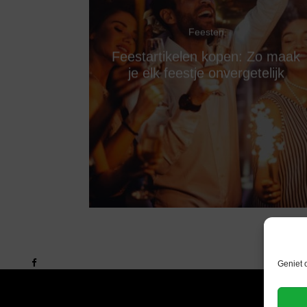
Feesten
Feestartikelen kopen: Zo maak
je elk feestje onvergetelijk
Geniet 