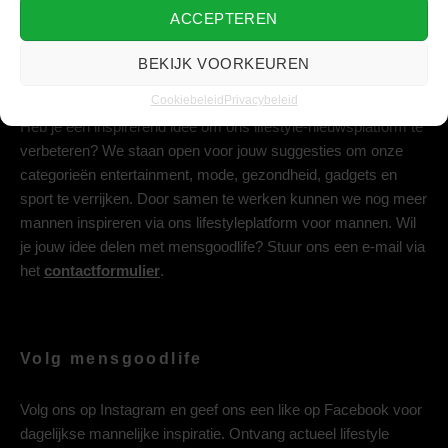
ACCEPTEREN
BEKIJK VOORKEUREN
Deel jouw idee met ons
Cookiebeleid
Privacybeleid
Heb je een inspirerend idee om ons lifestyle-nieuwsplatform te
verbeteren? We staan open voor jouw suggesties om onze
categorieën entertainment, mode, gezondheid, gadgets en
sport te verrijken. Door samen te werken kunnen we nog meer
mannen inspireren via ons lifestyleplatform voor mannen. Wil
je jouw idee delen met mensgoodlife? Stuur ons een e-mail via
het
contactformulier
.
Volg mensgoodlife
Volg ons op
Instagram
en geef ons een like op
Facebook
voor
dagelijkse mannelijke inspiratie. Ontvang actueel lifestyle