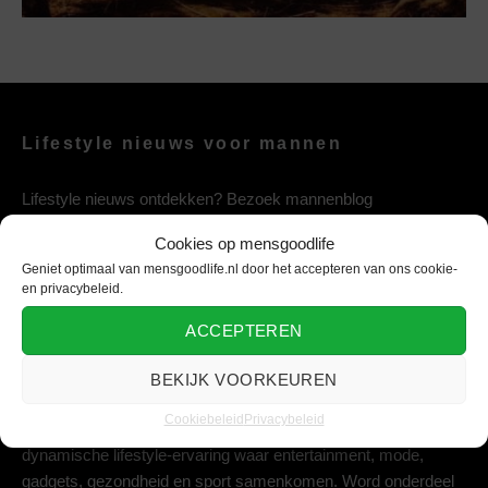
Lifestyle nieuws voor mannen
Lifestyle nieuws ontdekken? Bezoek mannenblog
mensgoodlife, het mannen nieuws & lifestyle platform vol
Cookies op mensgoodlife
entertainment, mode, gezondheid, gadgets en sport.
Geniet optimaal van mensgoodlife.nl door het accepteren van ons cookie-
en privacybeleid.
ACCEPTEREN
Lifestyle platform voor de moderne man
BEKIJK VOORKEUREN
Geniet van het leven met mensgoodlife, jouw ultieme platform
Cookiebeleid
Privacybeleid
voor dagelijkse inspiratie. Laat je meeslepen in een
dynamische lifestyle-ervaring waar entertainment, mode,
gadgets, gezondheid en sport samenkomen. Word onderdeel