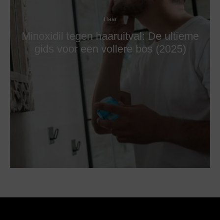
Haar
Minoxidil tegen haaruitval: De ultieme
gids voor een vollere bos (2025)