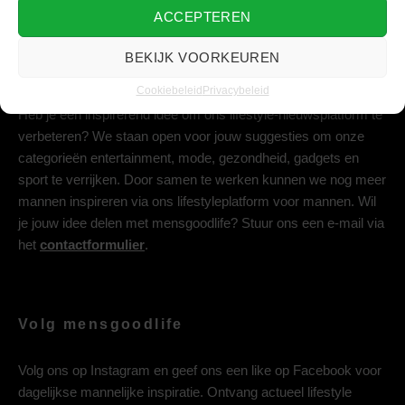
ACCEPTEREN
BEKIJK VOORKEUREN
Deel jouw idee met ons
Cookiebeleid
Privacybeleid
Heb je een inspirerend idee om ons lifestyle-nieuwsplatform te
verbeteren? We staan open voor jouw suggesties om onze
categorieën entertainment, mode, gezondheid, gadgets en
sport te verrijken. Door samen te werken kunnen we nog meer
mannen inspireren via ons lifestyleplatform voor mannen. Wil
je jouw idee delen met mensgoodlife? Stuur ons een e-mail via
het
contactformulier
.
Volg mensgoodlife
Volg ons op
Instagram
en geef ons een like op
Facebook
voor
dagelijkse mannelijke inspiratie. Ontvang actueel lifestyle