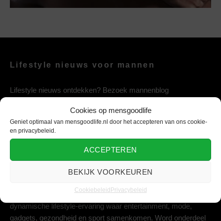
Lifestyle nieuws voor mannen
Lifestyle nieuws ontdekken? Bezoek mannenblog
mensgoodlife, het mannen nieuws & lifestyle platform vol
Cookies op mensgoodlife
entertainment, mode, gezondheid, gadgets en sport.
Geniet optimaal van mensgoodlife.nl door het accepteren van ons cookie-
en privacybeleid.
ACCEPTEREN
Lifestyle platform voor de moderne man
BEKIJK VOORKEUREN
Geniet van het leven met mensgoodlife, jouw ultieme platform
Cookiebeleid
Privacybeleid
voor dagelijkse inspiratie. Laat je meeslepen in een
dynamische lifestyle-ervaring waar entertainment, mode,
gadgets, gezondheid en sport samenkomen. Word onderdeel