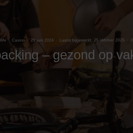
ife
·
Casino
·
29 juni 2024
·
Laatst bijgewerkt:
25 oktober 2025
·
3
acking – gezond op va