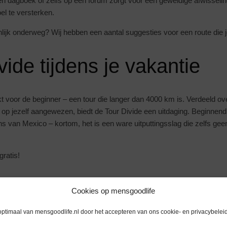
en dagboek of zelfs op een forum zorgt voor een geweldige afwisseli
 te versterken.
lijk onderweg? Wij hebben een aantal suggesties voor een route die j
vide tijdens je vakantie
t voor de beginner – een tour die langer dan 4000 km is. Verdeeld ov
ig op jezelf aangewezen, biedt de Tour Divide een uitdaging. Beginnen
s van Mexico – kortom, het is een ware uitputtingsslag die zelfs gee
gratis!
Highway
Cookies op mensgoodlife
optimaal van mensgoodlife.nl door het accepteren van ons cookie- en privacybeleid
tweede hoogste route ter wereld en ervaar de vrijheid. Het landschap