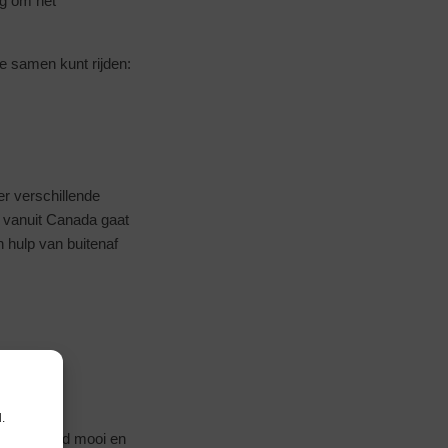
ng om het
e samen kunt rijden:
er verschillende
d vanuit Canada gaat
n hulp van buitenaf
.
 is ongekend mooi en