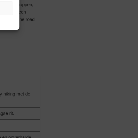
kte landschappen,
N
aamheid, geen
even als “the road
ry hiking met de
gse rit.
de en onverharde