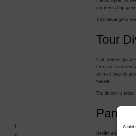
Het schrijven van e
gemeenschapsgevoel
Toch liever gezamen
Tour Di
Niet meteen geschik
terreinen en volled
de race naar de gren
toelaat.
Tip: de tour is totaal 
Pamir 
Geniet 
Beklim en fiets de 