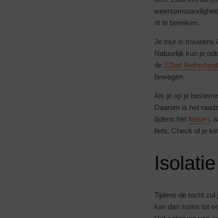
weersomstandigheden
rit te bereiken.
Je tour is trouwens
Natuurlijk kun je o
de
22bet Netherlan
bewegen.
Als je op je bestem
Daarom is het raadz
tijdens het
fietsen
, 
fiets. Check of je k
Isolati
Tijdens de tocht zu
kan dan soms tot e