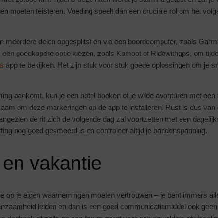
 moeten teisteren. Voeding speelt dan een cruciale rol om het volge
 in meerdere delen opgesplitst en via een boordcomputer, zoals Garm
ok een goedkopere optie kiezen, zoals Komoot of Ridewithgps, om tijd
ds
app te bekijken. Het zijn stuk voor stuk goede oplossingen om je sne
ming aankomt, kun je een hotel boeken of je wilde avonturen met een t
aam om deze markeringen op de app te installeren. Rust is dus van 
aangezien de rit zich de volgende dag zal voortzetten met een dagelijk
etting nog goed gesmeerd is en controleer altijd je bandenspanning.
e en vakantie
l je op je eigen waarnemingen moeten vertrouwen – je bent immers alle
enzaamheid leiden en dan is een goed communicatiemiddel ook geen 