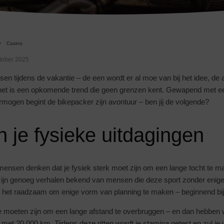
Casino
tober 2025
sen tijdens de vakantie – de een wordt er al moe van bij het idee, de a
 het is een opkomende trend die geen grenzen kent. Gewapend met een
rmogen begint de bikepacker zijn avontuur – ben jij de volgende?
 je fysieke uitdagingen
nsen denken dat je fysiek sterk moet zijn om een lange tocht te ma
zijn genoeg verhalen bekend van mensen die deze sport zonder enige
s het raadzaam om enige vorm van planning te maken – beginnend bij 
rde moeten zijn om een lange afstand te overbruggen – en dan hebben
met 20.000 km. Tijdens deze ritten wordt je stamina getest en zul je