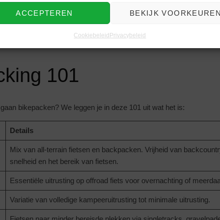
 dirt roads en tarmac. Verwacht tijdens de tocht geen groene uitgestre
ACCEPTEREN
BEKIJK VOORKEURE
digde landdelen en lawines. Bereid je ook voor op dagenlange eenz
kheden en steile hellingen. Kortom, het staat niet voor niets omschr
Cookiebeleid
Privacybeleid
or de uitdagende backpacker mag deze route zeker niet ontbreken.
cking 101
 gaan bikepacken? We leggen je in deze 101 uit wat het is:
Details
Mix van all-terrain fietsen en backpacken. Vrijheid van backcount
snelheid en het bereik van fietsen.
Essentiële uitrusting op offroad fiets voor overnachting of meerdaa
Variatie van volledige kampeeruitrusting tot minimale uitrusting.
Fietsen naar minder bereisde plekken via singletracks, gravelpa