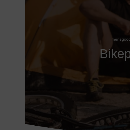
mensgoodl
Bikep