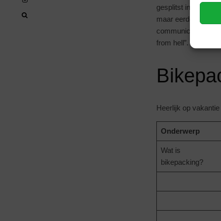
gesplitst in gravel,
maar eerder bescha
communicatiemogelij
from hell”. Maar vo
Bikepa
Heerlijk op vakantie
Onderwerp
Wat is
bikepacking?