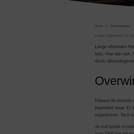
Home
Entertainment
Laatst bijgewerkt:
25 ok
Lange afstanden fiet
fiets. Hoe dan ook,
dosis uithoudingsve
Overwin
Hoewel de meeste me
tegendeel waar. Er 
organiseren. Toch i
Je zult fysiek in o
over 1500 km tot en 