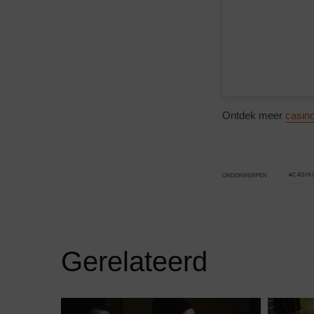
Ontdek meer
casin
CASIN
ONDERWERPEN
Gerelateerd