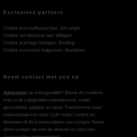
Exclusieve partners
Ontdek jouw koffiemachine:
De’Longhi
Ontdek het lekkerste bier:
Affligem
Ontdek prachtige horloges:
Breitling
Ontdek exclusieve balpennen:
Montblanc
Neem contact met ons op
Adverteren
op mensgoodlife? Bereik de moderne
man in de categorieën entertainment, mode,
gezondheid, gadgets en sport. Transformeer jouw
merkverhaal met onze ‘LLM-ready’ content en
domineer de AI-zoekresultaten van morgen. Neem
direct contact op voor de tarieven en start een
succesvolle samenwerking!