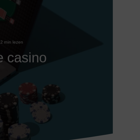
2 min lezen
e casino