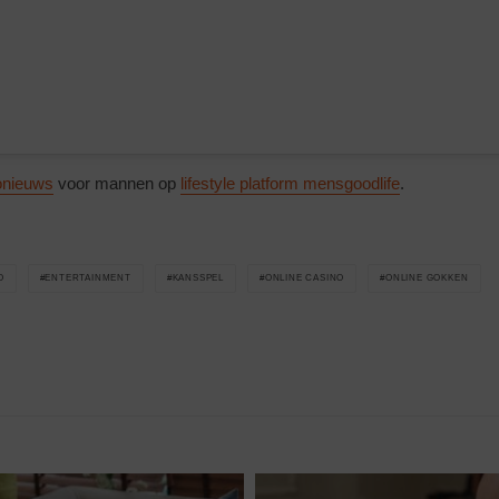
onieuws
voor mannen op
lifestyle platform mensgoodlife
.
O
ENTERTAINMENT
KANSSPEL
ONLINE CASINO
ONLINE GOKKEN