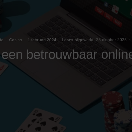
fe
·
Casino
·
1 februari 2024
·
Laatst bijgewerkt:
25 oktober 2025
·
een betrouwbaar onlin