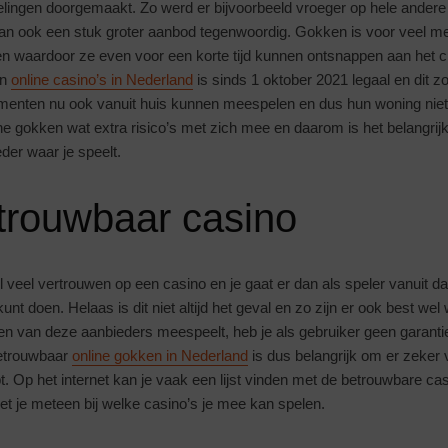
lingen doorgemaakt. Zo werd er bijvoorbeeld vroeger op hele ander
dan ook een stuk groter aanbod tegenwoordig. Gokken is voor veel m
n en waardoor ze even voor een korte tijd kunnen ontsnappen aan het c
in
online casino’s in
Nederland
is sinds 1 oktober 2021 legaal en dit zo
enten nu ook vanuit huis kunnen meespelen en dus hun woning niet 
ne gokken wat extra risico’s met zich mee en daarom is het belangrijk
eder waar je speelt.
trouwbaar casino
wel veel vertrouwen op een casino en je gaat er dan als speler vanuit d
nt doen. Helaas is dit niet altijd het geval en zo zijn er ook best wel w
 een van deze aanbieders meespeelt, heb je als gebruiker geen garantie
etrouwbaar
online gokken in Nederland
is dus belangrijk om er zeker v
. Op het internet kan je vaak een lijst vinden met de betrouwbare ca
et je meteen bij welke casino’s je mee kan spelen.