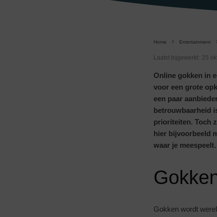
Home
Entertainment
Laatst bijgewerkt:
25 ok
Online gokken in ee
voor een grote opk
een paar aanbieder
betrouwbaarheid is
prioriteiten. Toch 
hier bijvoorbeeld m
waar je meespeelt.
Gokke
Gokken wordt wereld