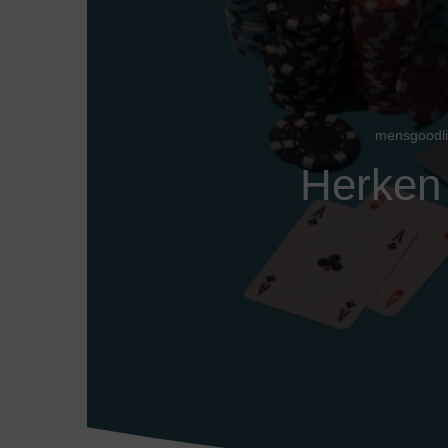
mensgoodli
Herken 