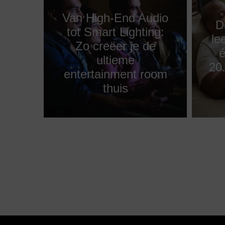
Van High-End Audio
D
tot Smart Lighting:
le
Zo creëer je de
é
ultieme
20
entertainment room
thuis