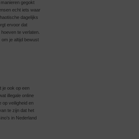
e manieren gegokt
ensen echt iets waar
haotische dagelijks
rgt ervoor dat
hoeven te verlaten.
 om je altijd bewust
at je ook op een
at illegale online
 op veiligheid en
an te zijn dat het
sino’s in Nederland