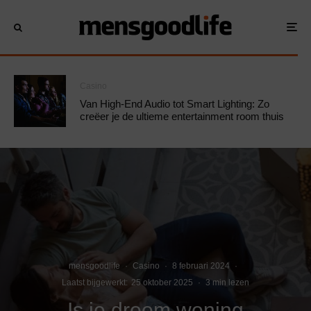
Casino
Van High-End Audio tot Smart Lighting: Zo
creëer je de ultieme entertainment room thuis
mensgoodlife
·
Casino
·
8 februari 2024
·
Laatst bijgewerkt:
25 oktober 2025
·
3 min lezen
Is je droom woning