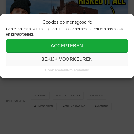
Cookies op mensgoodlife
Klik om marketing cookies te accepteren
Geniet optimaal van mensgoodlife.nl door het accepteren van ons cookie-
en deze inhoud in te schakelen
en privacybeleid.
ACCEPTEREN
BEKIJK VOORKEUREN
Ontdek meer
casinonieuws
op lifestyle platform mensgoodlife.
Cookiebeleid
Privacybeleid
CASINO
ENTERTAINMENT
GOKKEN
ONDERWERPEN
INVESTEREN
ONLINE CASINO
WONING