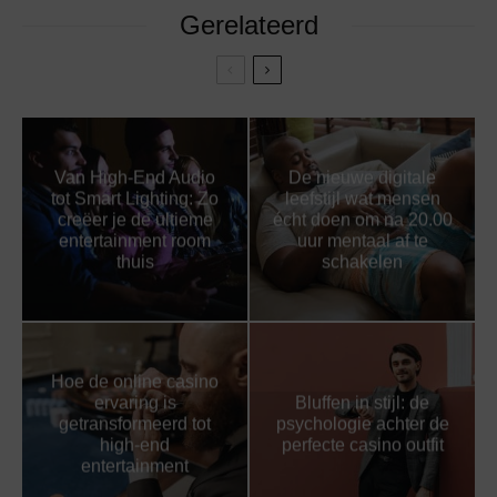
Gerelateerd
Van High-End Audio
De nieuwe digitale
tot Smart Lighting: Zo
leefstijl wat mensen
creëer je de ultieme
écht doen om na 20.00
entertainment room
uur mentaal af te
thuis
schakelen
Hoe de online casino
ervaring is
Bluffen in stijl: de
getransformeerd tot
psychologie achter de
high-end
perfecte casino outfit
entertainment