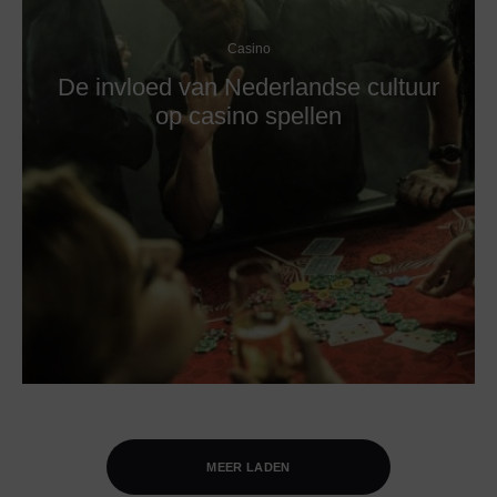
Casino
De invloed van Nederlandse cultuur
op casino spellen
MEER LADEN