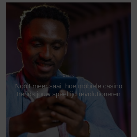
Casino
Nooit meer saai: hoe mobiele casino
trends jouw speeltijd revolutioneren