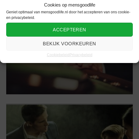
Cookies op mensgoodlife
Waarom mannen vaak meer inzetten
Geniet optimaal van mensgoodlife.nl door het accepteren van ons cookie-
in een online casino dan de meeste
en privacybeleid.
vrouwen
ACCEPTEREN
BEKIJK VOORKEUREN
Cookiebeleid
Privacybeleid