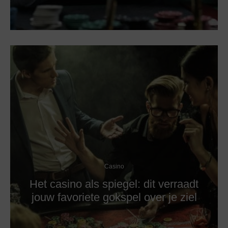
Casino
Het casino als spiegel: dit verraadt
jouw favoriete gokspel over je ziel