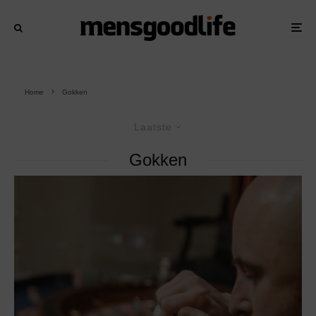
Home
Gokken
Laatste
Gokken