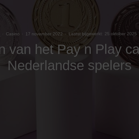
·
Casino
·
17 november 2022
·
Laatst bijgewerkt:
25 oktober 2025
n van het Pay n Play ca
Nederlandse spelers