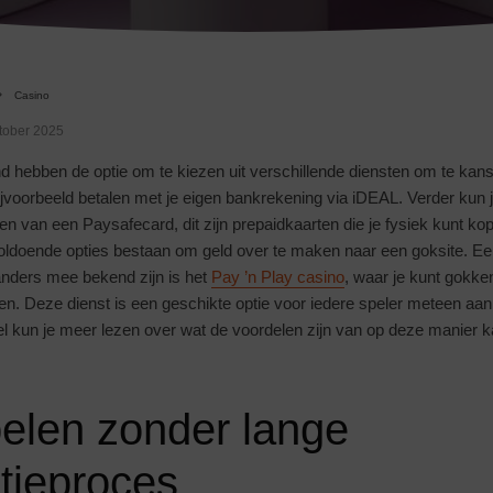
Casino
tober 2025
nd hebben de optie om te kiezen uit verschillende diensten om te kan
bijvoorbeeld betalen met je eigen bankrekening via iDEAL. Verder kun 
n van een Paysafecard, dit zijn prepaidkaarten die je fysiek kunt kop
voldoende opties bestaan om geld over te maken naar een goksite. Ee
nders mee bekend zijn is het
Pay ’n Play casino
, waar je kunt gokke
n. Deze dienst is een geschikte optie voor iedere speler meteen aan 
ikel kun je meer lezen over wat de voordelen zijn van op deze manier 
elen zonder lange
atieproces