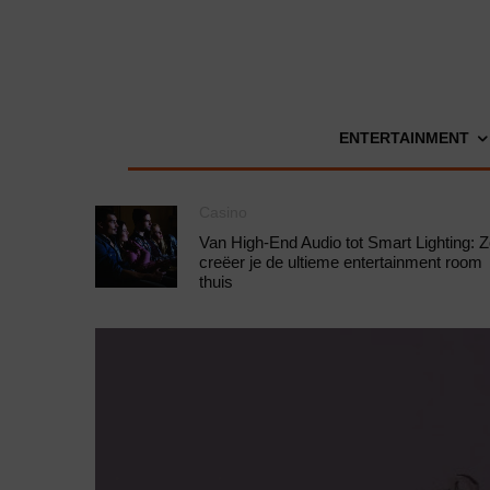
ENTERTAINMENT
Casino
Van High-End Audio tot Smart Lighting: 
creëer je de ultieme entertainment room
thuis