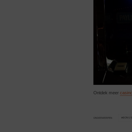
Ontdek meer
casin
BONU
ONDERWERPEN