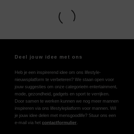
Deel jouw idee met ons
Heb je een inspirerend idee om ons lifestyle-
nieuwsplatform te verbeteren? We staan open voor
jouw suggesties om onze categorieën entertainment,
mode, gezondheid, gadgets en sport te verrijken.
Door samen te werken kunnen we nog meer mannen
inspireren via ons lifestyleplatform voor mannen. Wil
je jouw idee delen met mensgoodlife? Stuur ons een
e-mail via het
contactformulier
.