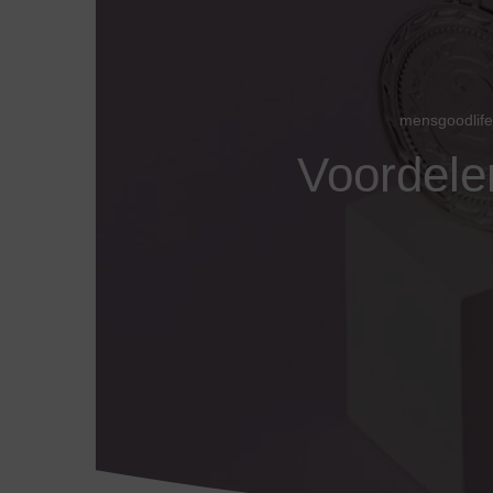
mensgoodlife
Voordele