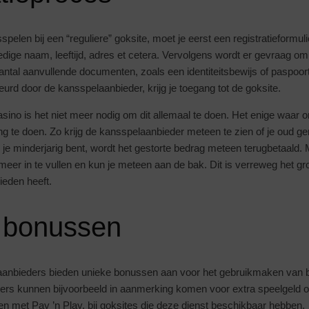
pelen bij een “reguliere” goksite, moet je eerst een registratieformulie
edige naam, leeftijd, adres et cetera. Vervolgens wordt er gevraag o
antal aanvullende documenten, zoals een identiteitsbewijs of paspoort
urd door de kansspelaanbieder, krijg je toegang tot de goksite.
asino is het niet meer nodig om dit allemaal te doen. Het enige waar
ing te doen. Zo krijg de kansspelaanbieder meteen te zien of je oud g
 je minderjarig bent, wordt het gestorte bedrag meteen terugbetaald. 
meer in te vullen en kun je meteen aan de bak. Dit is verreweg het gr
bieden heeft.
 bonussen
nbieders bieden unieke bonussen aan voor het gebruikmaken van 
lers kunnen bijvoorbeeld in aanmerking komen voor extra speelgeld of 
en met Pay ’n Play, bij goksites die deze dienst beschikbaar hebben.