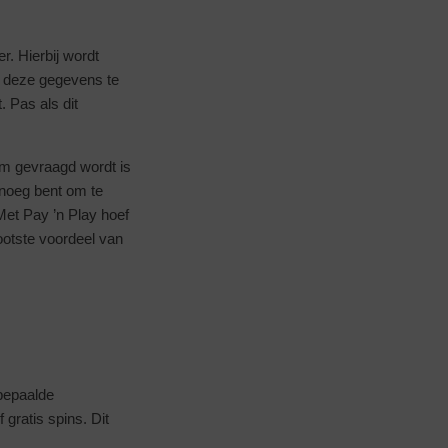
r. Hierbij wordt
m deze gegevens te
. Pas als dit
 om gevraagd wordt is
enoeg bent om te
Met Pay ’n Play hoef
ootste voordeel van
bepaalde
gratis spins. Dit