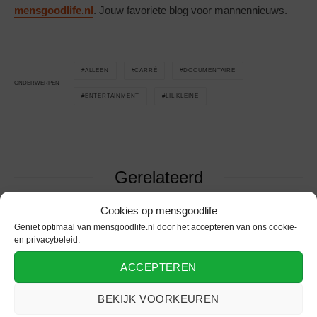
mensgoodlife.nl
. Jouw favoriete blog voor mannennieuws.
ALLEEN
CARRÉ
DOCUMENTAIRE
ONDERWERPEN
ENTERTAINMENT
LIL KLEINE
Gerelateerd
Cookies op mensgoodlife
Geniet optimaal van mensgoodlife.nl door het accepteren van ons cookie-
en privacybeleid.
Moord op Ahold-
Conor McGregor is
ACCEPTEREN
topman Gerrit Jan
Notorious
Heijn
BEKIJK VOORKEUREN