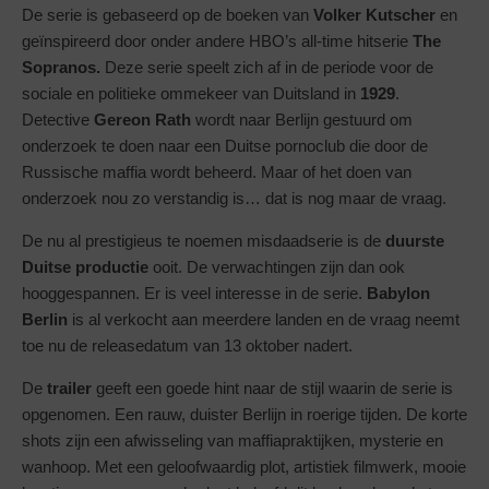
De serie is gebaseerd op de boeken van
Volker Kutscher
en
geïnspireerd door onder andere HBO’s all-time hitserie
The
Sopranos.
Deze serie speelt zich af in de periode voor de
sociale en politieke ommekeer van Duitsland in
1929
.
Detective
Gereon Rath
wordt naar Berlijn gestuurd om
onderzoek te doen naar een Duitse pornoclub die door de
Russische maffia wordt beheerd. Maar of het doen van
onderzoek nou zo verstandig is… dat is nog maar de vraag.
De nu al prestigieus te noemen misdaadserie is de
duurste
Duitse productie
ooit. De verwachtingen zijn dan ook
hooggespannen. Er is veel interesse in de serie.
Babylon
Berlin
is al verkocht aan meerdere landen en de vraag neemt
toe nu de releasedatum van 13 oktober nadert.
De
trailer
geeft een goede hint naar de stijl waarin de serie is
opgenomen. Een rauw, duister Berlijn in roerige tijden. De korte
shots zijn een afwisseling van maffiapraktijken, mysterie en
wanhoop. Met een geloofwaardig plot, artistiek filmwerk, mooie