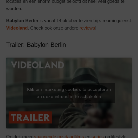
locaties en een enorm budget beloofd dit heel veel goeds te
worden.
Babylon Berlin
is vanaf 14 oktober te zien bij streamingdienst
Videoland
. Check ook onze andere
reviews
!
Trailer: Babylon Berlin
Klik om marketing cookies te accepteren
en deze inhoud in te schakelen
Ontdek meer
spannende misdaadfilms
en
series
op lifestyle