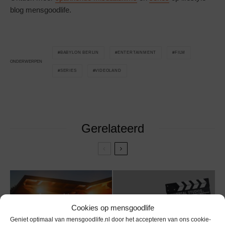
blog mensgoodlife.
BABYLON BERLIN
ENTERTAINMENT
FILM
ONDERWERPEN
SERIES
VIDEOLAND
Gerelateerd
Jouw ultieme
entertainment room
Cookies op mensgoodlife
Filmyzilla: Dé plek
inrichten: Van 4K-
Geniet optimaal van mensgoodlife.nl door het accepteren van ons cookie-
voor echte filmfans