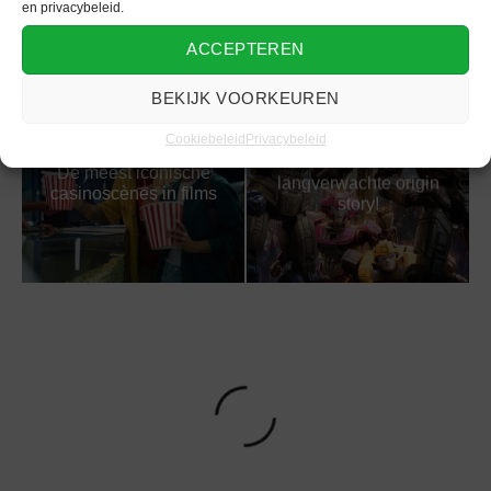
projector tot smart
en privacybeleid.
lighting
ACCEPTEREN
BEKIJK VOORKEUREN
Cookiebeleid
Privacybeleid
Transformers One: De
De meest iconische
langverwachte origin
casinoscènes in films
story!