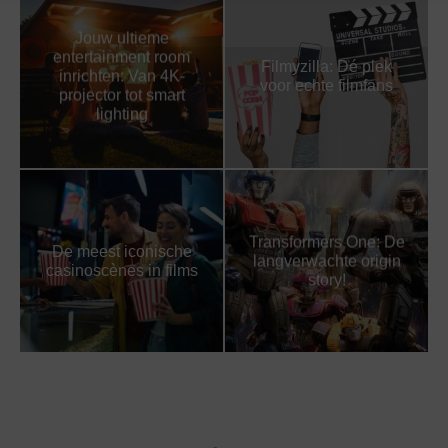
Jouw ultieme
entertainment room
Filmyzilla: Dé plek
inrichten: Van 4K-
voor echte filmfans
projector tot smart
lighting
Transformers One: De
De meest iconische
langverwachte origin
casinoscènes in films
story!