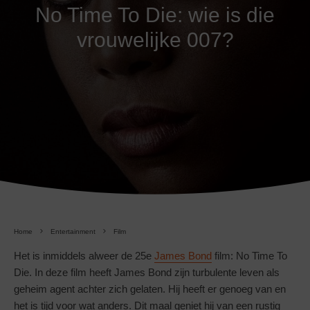
No Time To Die: wie is die
vrouwelijke 007?
Home
Entertainment
Film
Het is inmiddels alweer de 25e
James Bond
film: No Time To
Die. In deze film heeft James Bond zijn turbulente leven als
geheim agent achter zich gelaten. Hij heeft er genoeg van en
het is tijd voor wat anders. Dit maal geniet hij van een rustig