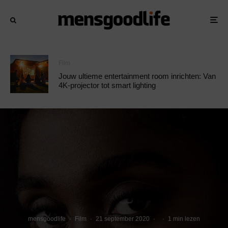
Film
Jouw ultieme entertainment room inrichten: Van
4K-projector tot smart lighting
mensgoodlife
·
Film
·
21 september 2020
·
·
1 min lezen